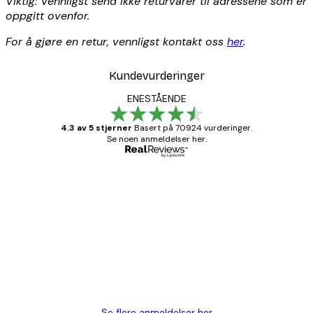
Viktig: Vennligst send ikke returvarer til adressene som er
oppgitt ovenfor.
For å gjøre en retur, vennligst kontakt oss
her
.
Kundevurderinger
ENESTÅENDE
4.3 av 5 stjerner
Basert på 70924 vurderinger.
Se noen anmeldelser her.
Verifisert kjøper
Kundevurderinger
Fine plakater, rammen var også fin.
4 feb
Carina R
Se flere anmeldelser her