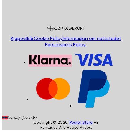
Butikk
Poster Store
Kundeservice
KJØP GAVEKORT
Kjøpevilkår
Cookie Policy
Informasjon om nettstedet
Personverns Policy
Norway (Norsk)
Copyright ©
2026
,
Poster Store
AB
Fantastic Art. Happy Prices.