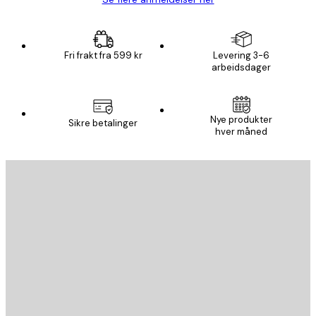
Fri frakt fra 599 kr
Levering 3-6
arbeidsdager
E-mail
Nye produkter
Sikre betalinger
hver måned
ABONNER
Personvernpolicy
E-mail
SEND