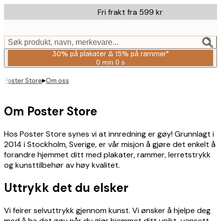
Skip
Fri frakt fra 599 kr
to
main
content.
Søk produkt, navn, merkevare...
30% på plakater & 15% på rammer*
0 min
0 s
Gyldig
til
▸
Poster Store
Om oss
og
med:
2026-
08-
Om Poster Store
06
Hos Poster Store synes vi at innredning er gøy! Grunnlagt i
2014 i Stockholm, Sverige, er vår misjon å gjøre det enkelt å
forandre hjemmet ditt med plakater, rammer, lerretstrykk
og kunsttilbehør av høy kvalitet.
Uttrykk det du elsker
Vi feirer selvuttrykk gjennom kunst. Vi ønsker å hjelpe deg
med å ha det gøy når du gjør hjemmet ditt unikt, uansett