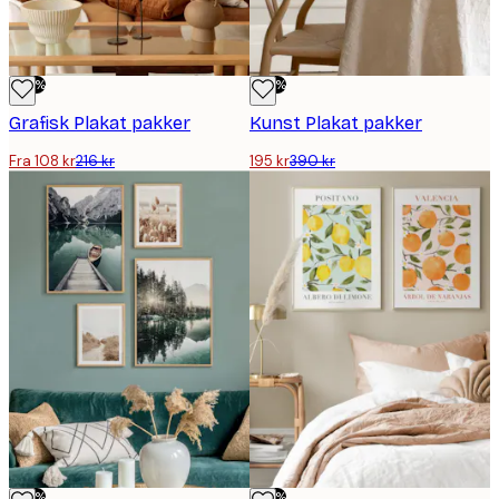
-50%
-50%
Grafisk Plakat pakker
Kunst Plakat pakker
Fra 108 kr
216 kr
195 kr
390 kr
-50%
-50%