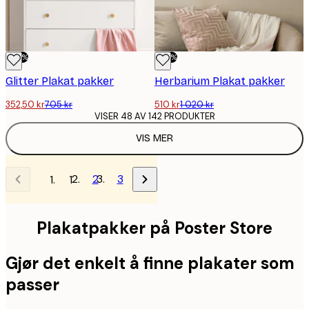
-50%
-50%
Glitter Plakat pakker
Herbarium Plakat pakker
352,50 kr
705 kr
510 kr
1 020 kr
VISER 48 AV 142 PRODUKTER
VIS MER
2
3
1
Plakatpakker på Poster Store
Gjør det enkelt å finne plakater som
passer