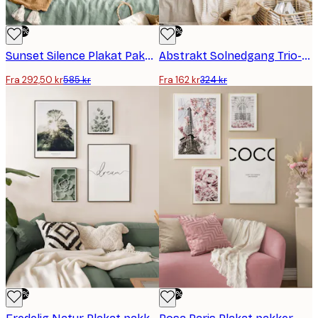
-50%
-50%
Sunset Silence Plakat Pakker
Abstrakt Solnedgang Trio-Plakatpakke
Fra 292,50 kr
585 kr
Fra 162 kr
324 kr
-50%
-50%