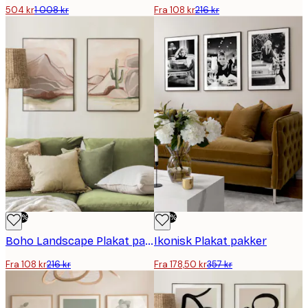
504 kr
1 008 kr
Fra 108 kr
216 kr
-50%
-50%
Boho Landscape Plakat pakker
Ikonisk Plakat pakker
Fra 108 kr
216 kr
Fra 178,50 kr
357 kr