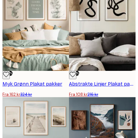
-50%
-50%
Myk Grønn Plakat pakker
Abstrakte Linjer Plakat pakker
Fra 162 kr
324 kr
Fra 108 kr
216 kr