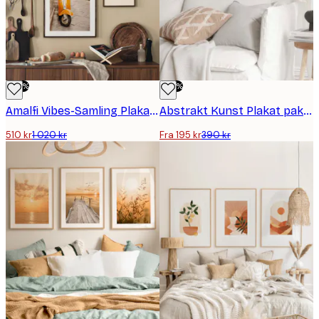
-50%
-50%
Amalfi Vibes-Samling Plakatpakke
Abstrakt Kunst Plakat pakker
510 kr
1 020 kr
Fra 195 kr
390 kr