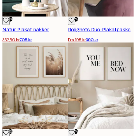
-50%
-50%
Natur Plakat pakker
Rolighets Duo-Plakatpakke
352,50 kr
705 kr
Fra 195 kr
390 kr
-50%
-50%