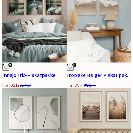
-50%
-50%
Innsjø Trio-Plakatpakke
Tropiske Bølger Plakat pakker
Fra 162 kr
324 kr
Fra 195 kr
390 kr