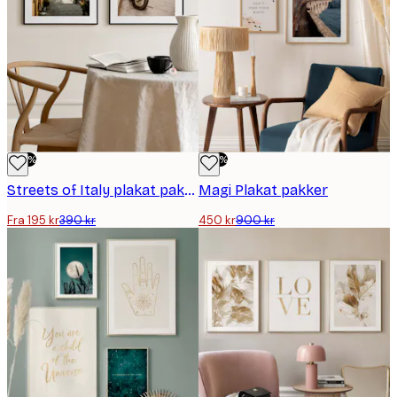
-50%
-50%
Streets of Italy plakat pakker
Magi Plakat pakker
Fra 195 kr
390 kr
450 kr
900 kr