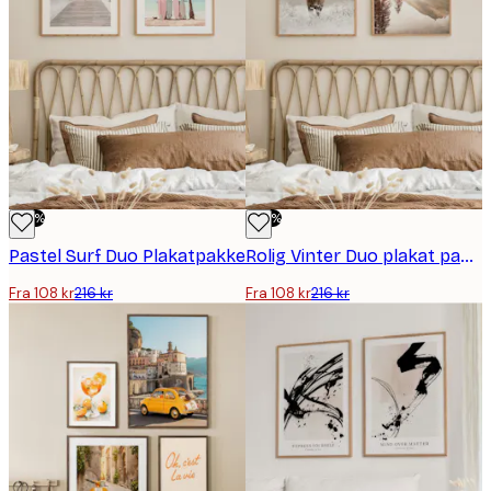
-50%
-50%
Pastel Surf Duo Plakatpakke
Rolig Vinter Duo plakat pakker
Fra 108 kr
216 kr
Fra 108 kr
216 kr