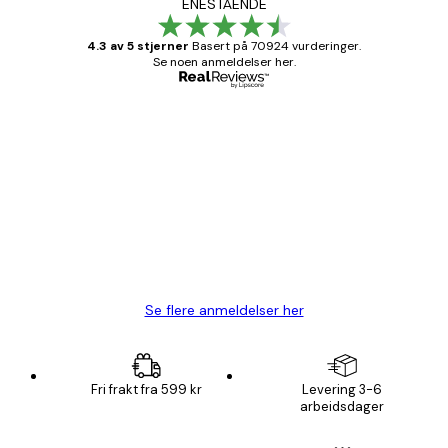
ENESTÅENDE
4.3 av 5 stjerner
Basert på 70924 vurderinger.
Se noen anmeldelser her.
Verifisert kjøper
Kundevurderinger
Fine plakater, rammen var også fin.
4 feb
Carina R
Se flere anmeldelser her
Fri frakt fra 599 kr
Levering 3-6
arbeidsdager