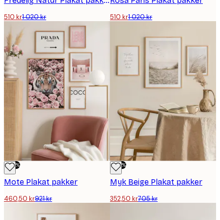
Fredelig Natur Plakat pakker
Rosa Paris Plakat pakker
510 kr
1 020 kr
510 kr
1 020 kr
-50%
-50%
Mote Plakat pakker
Myk Beige Plakat pakker
460,50 kr
921 kr
352,50 kr
705 kr