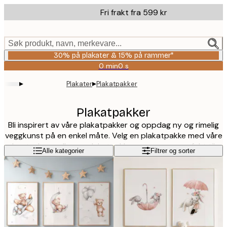
Skip
Fri frakt fra 599 kr
to
main
content.
Søk produkt, navn, merkevare...
30% på plakater & 15% på rammer*
0 min
0 s
Gyldig
til
▸
▸
Plakater
Plakatpakker
og
med:
2026-
Plakatpakker
08-
Bli inspirert av våre plakatpakker og oppdag ny og rimelig
06
veggkunst på en enkel måte. Velg en plakatpakke med våre
bestselgere eller en plakatpakke som passer perfekt til
Les mer
Alle kategorier
Filtrer og sorter
stuen, kjøkkenet eller på barnerommet. Våre plakatpakker
er også den perfekte gaven til en venn som har flyttet til et
nytt hus eller leilighet, eller til en venn som bare elsker
interiør!