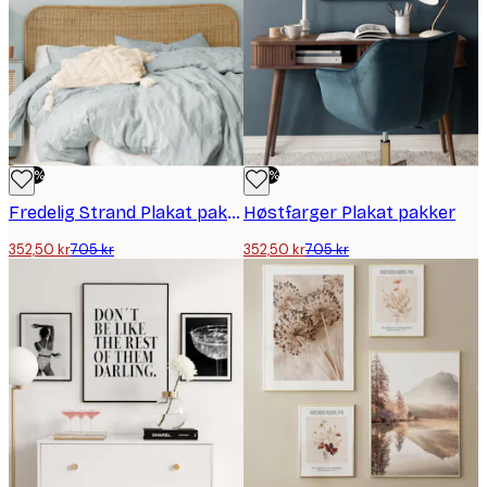
-50%
-50%
Fredelig Strand Plakat pakker
Høstfarger Plakat pakker
352,50 kr
705 kr
352,50 kr
705 kr