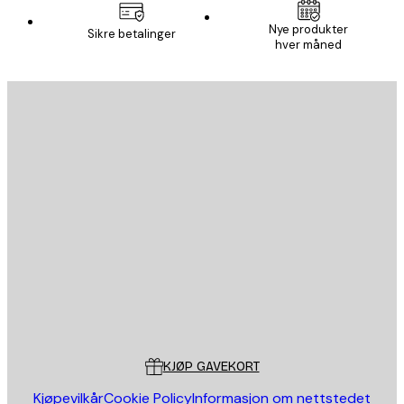
E-mail
Nye produkter
Sikre betalinger
hver måned
ABONNER
Personvernpolicy
E-mail
SEND
Butikk
Poster Store
Kundeservice
KJØP GAVEKORT
Kjøpevilkår
Cookie Policy
Informasjon om nettstedet