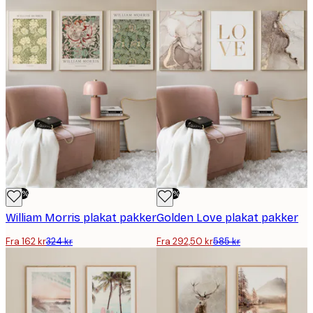
-50%
-50%
William Morris plakat pakker
Golden Love plakat pakker
Fra 162 kr
324 kr
Fra 292,50 kr
585 kr