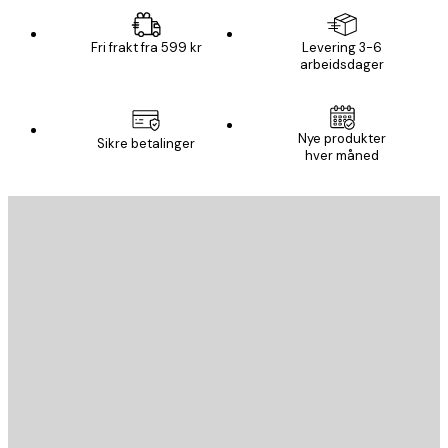
Fri frakt fra 599 kr
Levering 3-6
arbeidsdager
Nye produkter
Sikre betalinger
hver måned
E-mail
SEND
Butikk
Poster Store