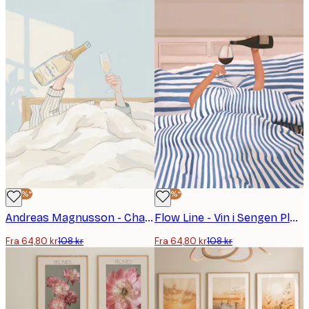
-40%*
-40%*
Andreas Magnusson - Champagne Morgen i Sengen Plakat
Flow Line - Vin i Sengen Plakat
Fra 64,80 kr
108 kr
Fra 64,80 kr
108 kr