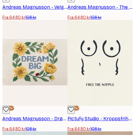
Andreas Magnusson - Velg å Slumre Klokke Plakat
Andreas Magnusson - The Snooze Club Plakat
Fra 64,80 kr
108 kr
Fra 64,80 kr
108 kr
-40%*
-40%*
Andreas Magnusson - Drøm Stort Blomsterkrans Plakat
Pictufy Studio - Kroppsfrihet Illustrasjon Plakat
Fra 64,80 kr
108 kr
Fra 64,80 kr
108 kr