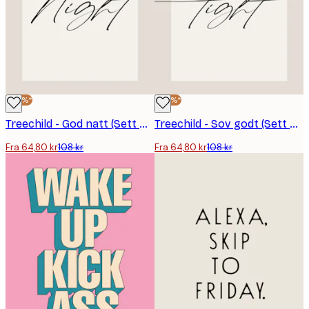
-40%*
-40%*
Treechild - God natt (Sett med Tre) Plakat
Treechild - Sov godt (Sett med tre) Plakat
Fra 64,80 kr
108 kr
Fra 64,80 kr
108 kr