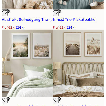
-50%
-50%
Abstrakt Solnedgang Trio-Plakatpakke
Innsjø Trio-Plakatpakke
Fra 162 kr
324 kr
Fra 162 kr
324 kr
-50%
-50%