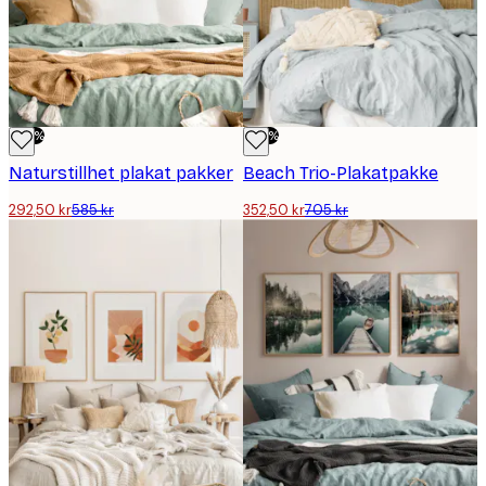
-50%
-50%
Naturstillhet plakat pakker
Beach Trio-Plakatpakke
292,50 kr
585 kr
352,50 kr
705 kr