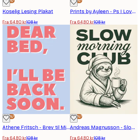
-40%*
-40%*
Koselig Lesing Plakat
Prints by Ayleen - Ps I Love You Plakat
Fra 64,80 kr
108 kr
Fra 64,80 kr
108 kr
-40%*
-40%*
Athene Fritsch - Brev til Min Seng Plakat
Andreas Magnusson - Slow Morning Club Sloth Plakat
Fra 64,80 kr
108 kr
Fra 64,80 kr
108 kr