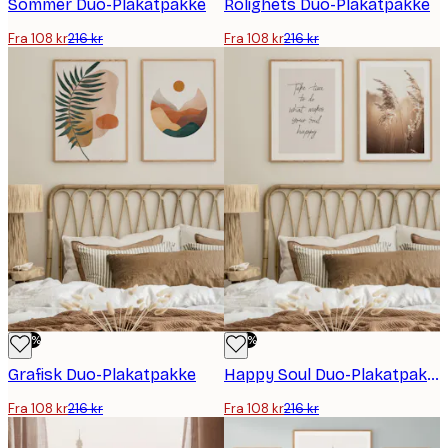
Sommer Duo-Plakatpakke
Rolighets Duo-Plakatpakke
Fra 108 kr
216 kr
Fra 108 kr
216 kr
-50%
-50%
Grafisk Duo-Plakatpakke
Happy Soul Duo-Plakatpakke
Fra 108 kr
216 kr
Fra 108 kr
216 kr