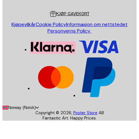
Kundeservice
KJØP GAVEKORT
Kjøpevilkår
Cookie Policy
Informasjon om nettstedet
Personverns Policy
Norway (Norsk)
Copyright ©
2026
,
Poster Store
AB
Fantastic Art. Happy Prices.