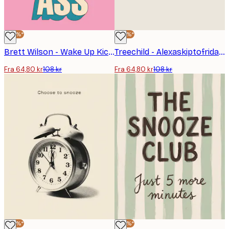
-40%*
-40%*
Brett Wilson - Wake Up Kick Ass Sitat Plakat
Treechild - Alexaskiptofriday Plakat
Fra 64,80 kr
108 kr
Fra 64,80 kr
108 kr
-40%*
-40%*