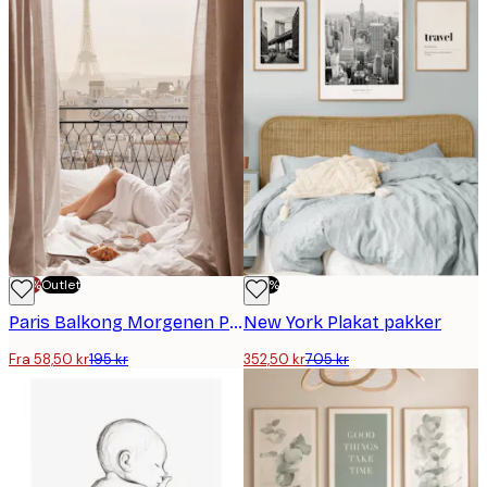
-70%
Outlet
-50%
Paris Balkong Morgenen Plakat
New York Plakat pakker
Fra 58,50 kr
195 kr
352,50 kr
705 kr