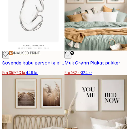
-20%*
PERSONALISED PRINT
-50%
Sovende baby personlig plakat
Myk Grønn Plakat pakker
Fra 359,20 kr
449 kr
Fra 162 kr
324 kr