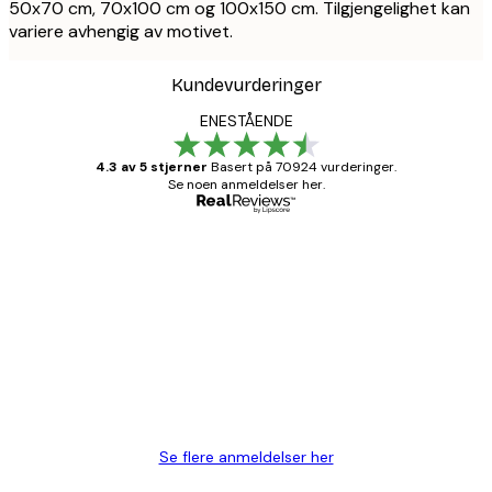
50x70 cm, 70x100 cm og 100x150 cm. Tilgjengelighet kan
variere avhengig av motivet.
Kundevurderinger
ENESTÅENDE
4.3 av 5 stjerner
Basert på 70924 vurderinger.
Se noen anmeldelser her.
Verifisert kjøper
Kundevurderinger
Fine plakater, rammen var også fin.
4 feb
Carina R
Se flere anmeldelser her