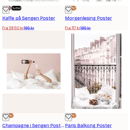
-70%
Outlet
-40%*
Kaffe på Sengen Poster
Morgenlesing Poster
Fra 58,50 kr
195 kr
Fra 117 kr
195 kr
-40%*
-40%*
Champagne i Sengen Poster Plakat
Paris Balkong Poster