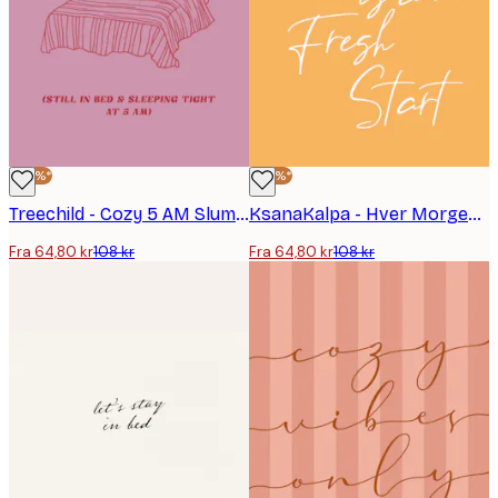
-40%*
-40%*
Treechild - Cozy 5 AM Slumber Plakat
KsanaKalpa - Hver Morgen en Ny Start Plakat
Fra 64,80 kr
108 kr
Fra 64,80 kr
108 kr