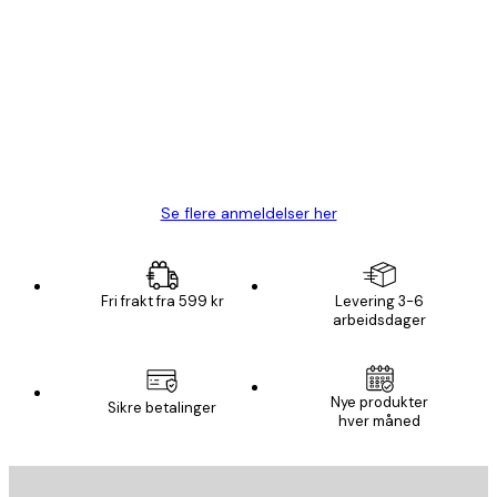
Kundevurderinger
Fine plakater, rammen var også fin.
4 feb
Carina R
Se flere anmeldelser her
Fri frakt fra 599 kr
Levering 3-6
arbeidsdager
E-mail
Nye produkter
Sikre betalinger
hver måned
ABONNER