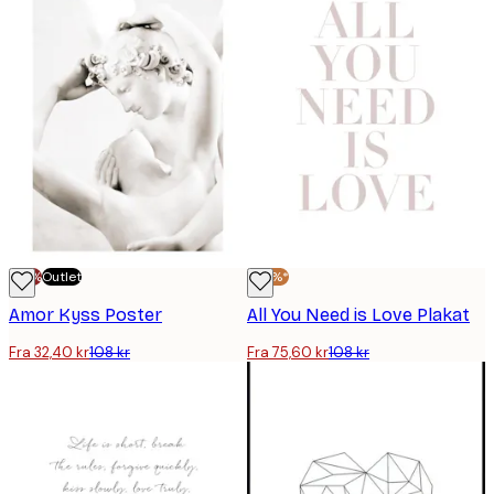
-70%
Outlet
-30%*
Amor Kyss Poster
All You Need is Love Plakat
Fra 32,40 kr
108 kr
Fra 75,60 kr
108 kr