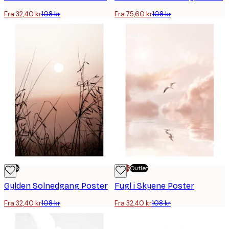
Fra 32,40 kr
108 kr
Fra 75,60 kr
108 kr
-70%
-70%
Outlet
Gylden Solnedgang Poster
Fugl i Skyene Poster
Fra 32,40 kr
108 kr
Fra 32,40 kr
108 kr