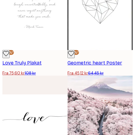
-30%*
-30%*
Love Truly Plakat
Geometric heart Poster
Fra 75,60 kr
108 kr
Fra 45,12 kr
64,45 kr