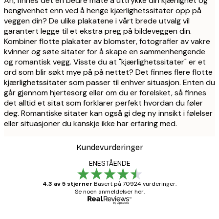
Åh, finnes det en bedre måte å uttrykke din kjærlighet og
hengivenhet enn ved å henge kjærlighetssitater opp på
veggen din? De ulike plakatene i vårt brede utvalg vil
garantert legge til et ekstra preg på bildeveggen din.
Kombiner flotte plakater av blomster, fotografier av vakre
kvinner og søte sitater for å skape en sammenhengende
og romantisk vegg. Visste du at "kjærlighetssitater" er et
ord som blir søkt mye på på nettet? Det finnes flere flotte
kjærlighetssitater som passer til enhver situasjon. Enten du
går gjennom hjertesorg eller om du er forelsket, så finnes
det alltid et sitat som forklarer perfekt hvordan du føler
deg. Romantiske sitater kan også gi deg ny innsikt i følelser
eller situasjoner du kanskje ikke har erfaring med.
Kundevurderinger
ENESTÅENDE
4.3 av 5 stjerner
Basert på 70924 vurderinger.
Se noen anmeldelser her.
Verifisert kjøper