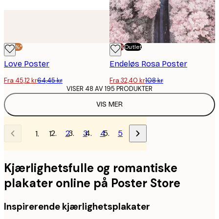
-30%*
-70%
Outlet
Love Poster
Endeløs Rosa Poster
Fra 45,12 kr
64,45 kr
Fra 32,40 kr
108 kr
VISER 48 AV 195 PRODUKTER
VIS MER
2
3
4
5
1
Kjærlighetsfulle og romantiske
plakater online på Poster Store
Inspirerende kjærlighetsplakater