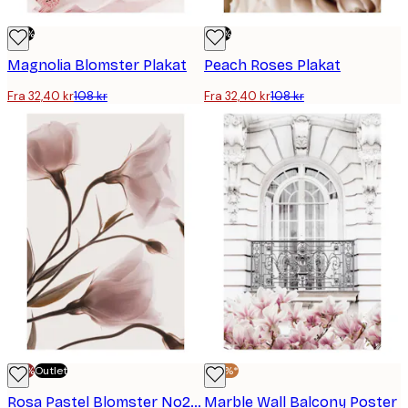
-70%
-70%
Magnolia Blomster Plakat
Peach Roses Plakat
Fra 32,40 kr
108 kr
Fra 32,40 kr
108 kr
-70%
Outlet
-30%*
Rosa Pastel Blomster No2 Plakat
Marble Wall Balcony Poster