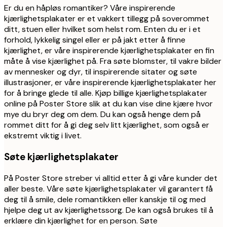
Er du en håpløs romantiker? Våre inspirerende
kjærlighetsplakater er et vakkert tillegg på soverommet
ditt, stuen eller hvilket som helst rom. Enten du er i et
forhold, lykkelig singel eller er på jakt etter å finne
kjærlighet, er våre inspirerende kjærlighetsplakater en fin
måte å vise kjærlighet på. Fra søte blomster, til vakre bilder
av mennesker og dyr, til inspirerende sitater og søte
illustrasjoner, er våre inspirerende kjærlighetsplakater her
for å bringe glede til alle. Kjøp billige kjærlighetsplakater
online på Poster Store slik at du kan vise dine kjære hvor
mye du bryr deg om dem. Du kan også henge dem på
rommet ditt for å gi deg selv litt kjærlighet, som også er
ekstremt viktig i livet.
Søte kjærlighetsplakater
På Poster Store streber vi alltid etter å gi våre kunder det
aller beste. Våre søte kjærlighetsplakater vil garantert få
deg til å smile, dele romantikken eller kanskje til og med
hjelpe deg ut av kjærlighetssorg. De kan også brukes til å
erklære din kjærlighet for en person. Søte