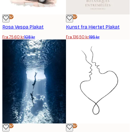
-30%*
-30%*
Rosa Vespa Plakat
Kunst fra Hjertet Plakat
Fra 75,60 kr
108 kr
Fra 136,50 kr
195 kr
-30%*
-30%*