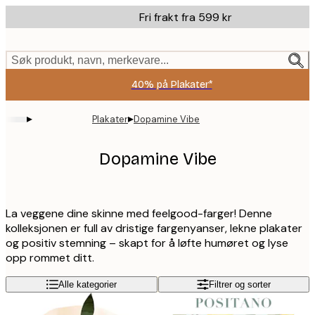
Skip
Fri frakt fra 599 kr
to
main
content.
Søk produkt, navn, merkevare...
40% på Plakater*
▸
▸
Plakater
Dopamine Vibe
Dopamine Vibe
La veggene dine skinne med feelgood-farger! Denne
kolleksjonen er full av dristige fargenyanser, lekne plakater
og positiv stemning – skapt for å løfte humøret og lyse
opp rommet ditt.
Alle kategorier
Filtrer og sorter