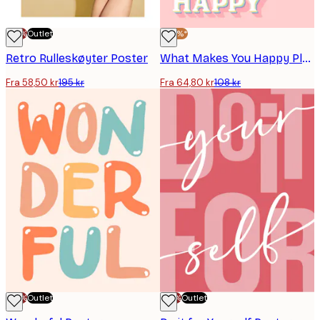
-70%
Outlet
-40%*
Retro Rulleskøyter Poster
What Makes You Happy Plakat
Fra 58,50 kr
195 kr
Fra 64,80 kr
108 kr
-70%
Outlet
-70%
Outlet