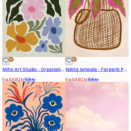
-40%*
-40%*
Miho Art Studio - Organiske Blomsterformer Plakat
Nikita Jariwala - Fargerik Potteplante Plakat
Fra 64,80 kr
108 kr
Fra 64,80 kr
108 kr