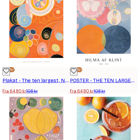
-40%*
-40%*
Plakat - The ten largest, No.3, Youth by Hilma Af Klint
POSTER - THE TEN LARGEST, CHILDHOOD, NO. 2 BY HILMA AF KLINT
Fra 64,80 kr
108 kr
Fra 64,80 kr
108 kr