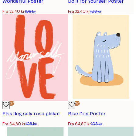
Wonderful Poster
Do it for Yourself Poster
Fra 32,40 kr
108 kr
Fra 32,40 kr
108 kr
-40%*
-40%*
Elsk deg selv rosa plakat
Blue Dog Poster
Fra 64,80 kr
108 kr
Fra 64,80 kr
108 kr