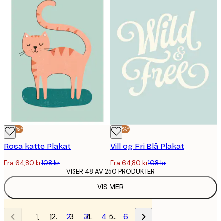
-40%*
-40%*
Rosa katte Plakat
Vill og Fri Blå Plakat
Fra 64,80 kr
108 kr
Fra 64,80 kr
108 kr
VISER 48 AV 250 PRODUKTER
VIS MER
2
3
4
…
6
1