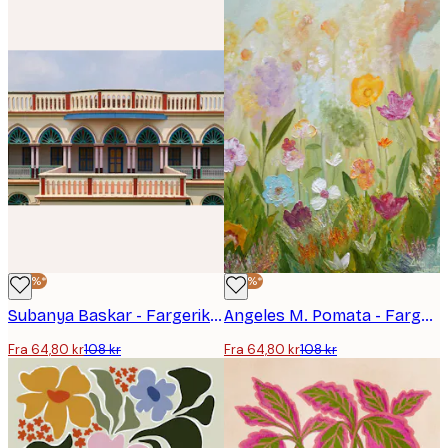
-40%*
-40%*
Subanya Baskar - Fargerik Buet Fasade Plakat
Angeles M. Pomata - Fargerik Villblomstereng Plakat
Fra 64,80 kr
108 kr
Fra 64,80 kr
108 kr