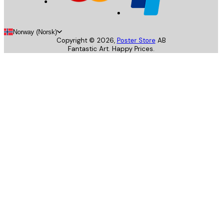
Norway (Norsk)
Copyright ©
2026
,
Poster Store
AB
Fantastic Art. Happy Prices.