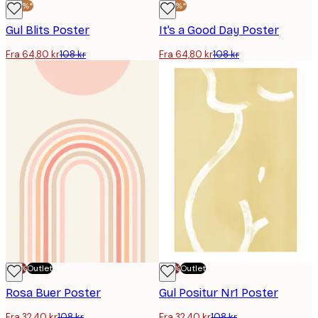
-40%*
-40%*
Gul Blits Poster
It’s a Good Day Poster
Fra 64,80 kr
108 kr
Fra 64,80 kr
108 kr
-70%
Outlet
-70%
Outlet
Rosa Buer Poster
Gul Positur Nr1 Poster
Fra 32,40 kr
108 kr
Fra 32,40 kr
108 kr