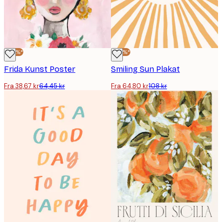
-40%*
-40%*
Frida Kunst Poster
Smiling Sun Plakat
Fra 38,67 kr
64,45 kr
Fra 64,80 kr
108 kr