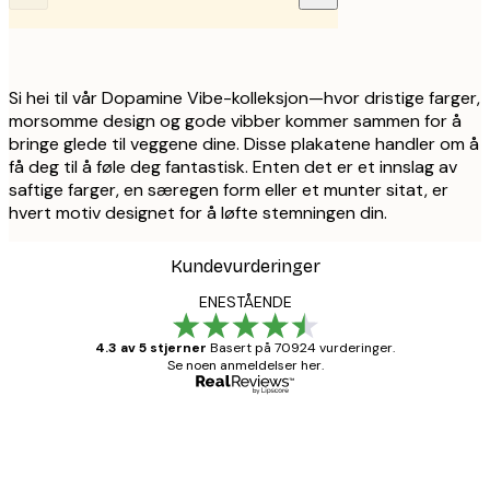
Si hei til vår Dopamine Vibe-kolleksjon—hvor dristige farger,
morsomme design og gode vibber kommer sammen for å
bringe glede til veggene dine. Disse plakatene handler om å
få deg til å føle deg fantastisk. Enten det er et innslag av
saftige farger, en særegen form eller et munter sitat, er
hvert motiv designet for å løfte stemningen din.
Kundevurderinger
ENESTÅENDE
4.3 av 5 stjerner
Basert på 70924 vurderinger.
Se noen anmeldelser her.
Verifisert kjøper
Kundevurderinger
Fine plakater, rammen var også fin.