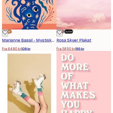
-40%*
-70%
Outlet
Marianne Bassil - Mystiske Øyeblomster Plakat
Rosa Skyer Plakat
Fra 64,80 kr
108 kr
Fra 58,50 kr
195 kr