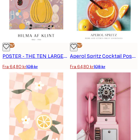
-40%*
-40%*
POSTER - THE TEN LARGEST, ADULTHOOD, NO. 7 BY HILMA AF KLINT
Aperol Spritz Cocktail Poster
Fra 64,80 kr
108 kr
Fra 64,80 kr
108 kr