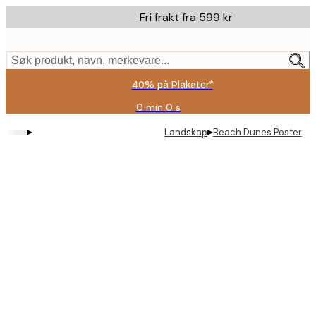
Skip
Fri frakt fra 599 kr
to
main
content.
Søk produkt, navn, merkevare...
40% på Plakater*
0 min
0 s
Gyldig
til
▸
▸
Landskap
Beach Dunes Poster
og
med:
2026-
08-
09