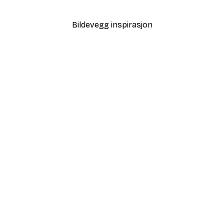
Fra 58,50 kr
195 kr
Bildevegg inspirasjon