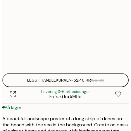
32,
21x30 cm
58,
30x40 cm
94,
50x70 cm
Frame
options
LEGG I HANDLEKURVEN
-
32,40 KR
108 KR
Levering 3-6 arbeidsdager
Fri frakt fra 599 kr
På lager
A beautiful landscape poster of a long strip of dunes on
the beach with the sea in the background. Create an oasis
of calm at home and decorate with landscape posters