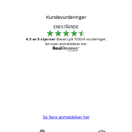
Kundevurderinger
ENESTÅENDE
4.3 av 5 stjerner
Basert på 70924 vurderinger.
Se noen anmeldelser her.
Verifisert kjøper
Kundevurderinger
Fine plakater, rammen var også fin.
4 feb
Carina R
Se flere anmeldelser her