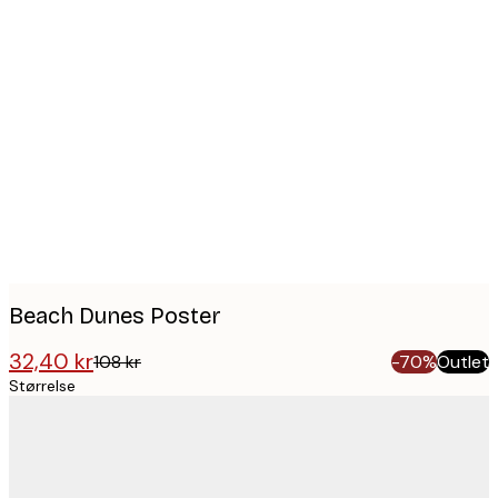
Product
images
Beach Dunes Poster
32,40 kr
108 kr
-70%
Outlet
Størrelse