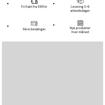
Fri frakt fra 599 kr
Levering 3-6
arbeidsdager
Nye produkter
Sikre betalinger
hver måned
E-mail
SEND
Butikk
Poster Store
Kundeservice