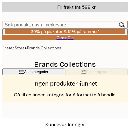
Skip
Fri frakt fra 599 kr
to
main
content.
Søk produkt, navn, merkevare...
30% på plakater & 15% på rammer*
0 min
0 s
Gyldig
til
▸
Poster Store
Brands Collections
og
med:
2026-
Brands Collections
08-
06
Alle kategorier
Filtrer og sorter
Ingen produkter funnet
Gå til en annen kategori for å fortsette å handle.
Kundevurderinger