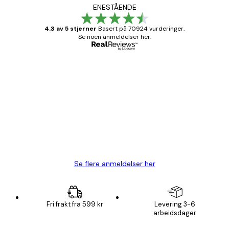
ENESTÅENDE
4.3 av 5 stjerner
Basert på 70924 vurderinger.
Se noen anmeldelser her.
Verifisert kjøper
Kundevurderinger
Fine plakater, rammen var også fin.
4 feb
Carina R
Se flere anmeldelser her
Fri frakt fra 599 kr
Levering 3-6
arbeidsdager