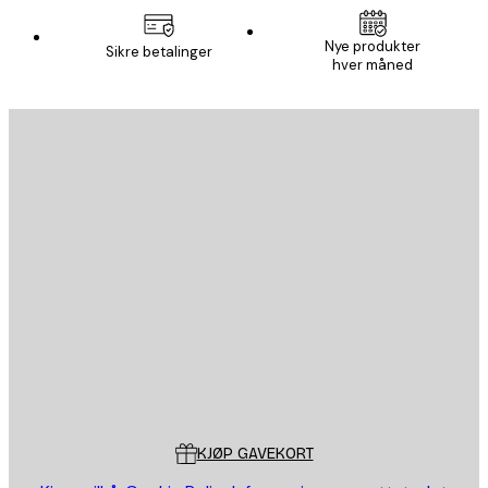
E-mail
Nye produkter
Sikre betalinger
hver måned
ABONNER
Personvernpolicy
E-mail
SEND
Butikk
Poster Store
Kundeservice
KJØP GAVEKORT