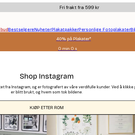
Fri frakt fra 599 kr
ilbud
Bestselgere
Nyheter
Plakatpakker
Personlige Fotoplakater
B
40% på Plakater*
0 min
0 s
Gyldig
til
og
med:
2026-
Shop Instagram
08-
09
t fra Instagram, og er fotografert av våre verdifulle kunder. Ved å klikk
er blitt brukt, og hvem som tok bildene.
KJØP ETTER ROM
KATEGORIER
Tile