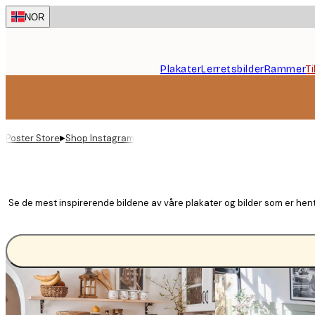
Skip
NOR
to
main
content.
Plakater
Lerretsbilder
Rammer
T
▸
Poster Store
Shop Instagram
Se de mest inspirerende bildene av våre plakater og bilder som er hente