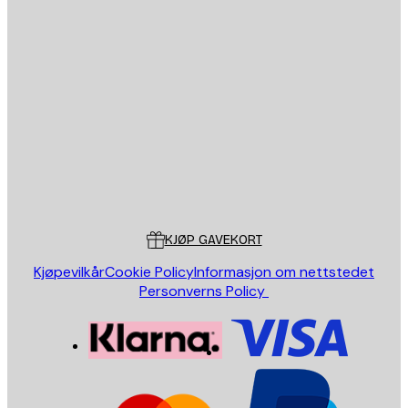
E-mail
SEND
Butikk
Poster Store
Kundeservice
KJØP GAVEKORT
Kjøpevilkår
Cookie Policy
Informasjon om nettstedet
Personverns Policy