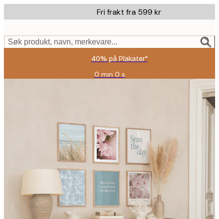
Skip
Fri frakt fra 599 kr
to
main
content.
Søk produkt, navn, merkevare...
40% på Plakater*
0 min
0 s
Gyldig
til
og
med:
2026-
08-
09