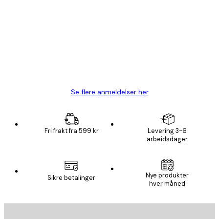
Kundevurderinger
Fine plakater, rammen var også fin.
4 feb
Carina R
Se flere anmeldelser her
Fri frakt fra 599 kr
Levering 3-6
arbeidsdager
Nye produkter
Sikre betalinger
hver måned