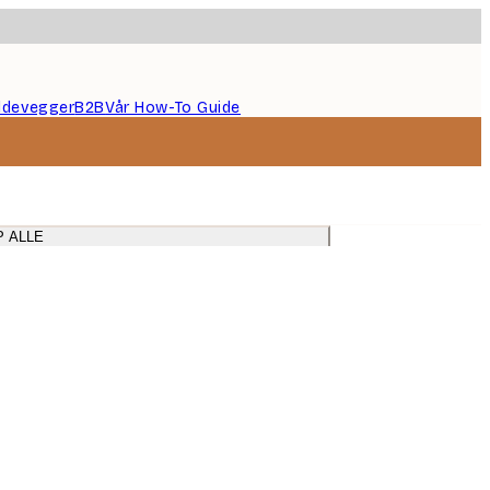
ildevegger
B2B
Vår How-To Guide
P ALLE