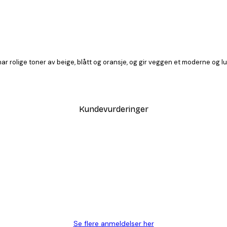
r rolige toner av beige, blått og oransje, og gir veggen et moderne og lu
Kundevurderinger
var også fin.
Se flere anmeldelser her