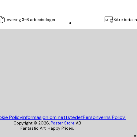
Levering 3-6 arbeidsdager
Sikre betali
Poster Store
kie Policy
Informasjon om nettstedet
Personverns Policy
Copyright ©
2026
,
Poster Store
AB
Fantastic Art. Happy Prices.