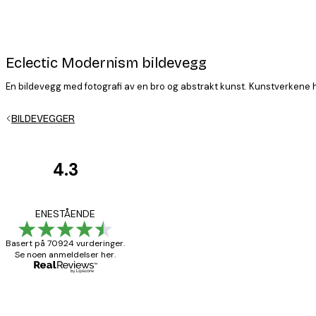
Eclectic Modernism bildevegg
En bildevegg med fotografi av en bro og abstrakt kunst. Kunstverkene ha
BILDEVEGGER
4.3
Kundevurderinger
Fine plakater, rammen 
ENESTÅENDE
Basert på 70924 vurderinger.
Se noen anmeldelser her.
4 feb
Carina R