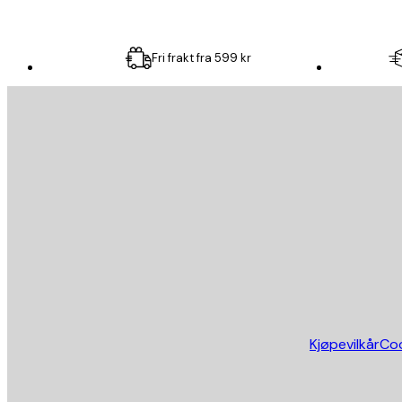
Fri frakt fra 599 kr
E-mail
SEND
Butikk
Kjøpevilkår
Coo