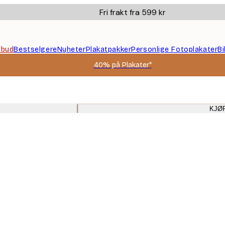
Fri frakt fra 599 kr
ilbud
Bestselgere
Nyheter
Plakatpakker
Personlige Fotoplakater
B
40% på Plakater*
KJØ