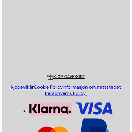
E-mail
SEND
Butikk
Poster Store
Kundeservice
KJØP GAVEKORT
Kjøpevilkår
Cookie Policy
Informasjon om nettstedet
Personverns Policy