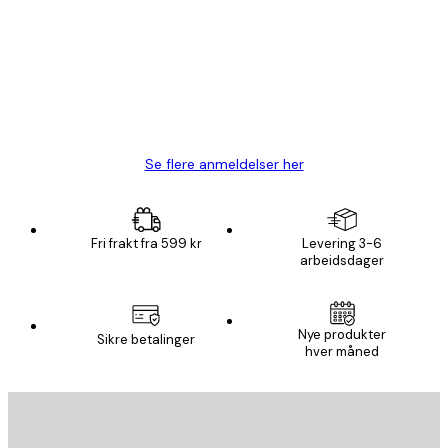
Fine plakater, rammen var også fin.
4 feb
Carina R
Se flere anmeldelser her
Fri frakt fra 599 kr
Levering 3-6
arbeidsdager
E-mail
Nye produkter
Sikre betalinger
hver måned
ABONNER
Personvernpolicy