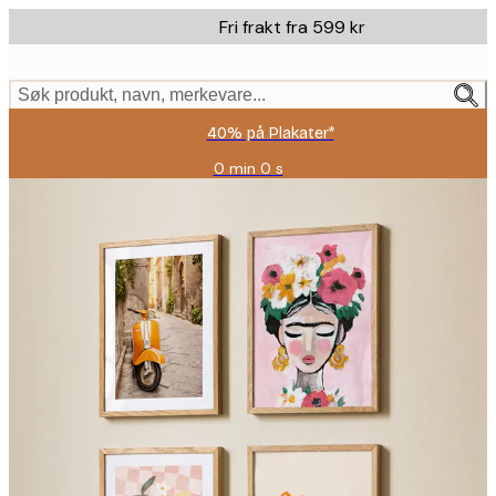
Skip
Fri frakt fra 599 kr
to
main
content.
Søk produkt, navn, merkevare...
40% på Plakater*
0 min
0 s
Gyldig
til
og
med:
2026-
08-
09