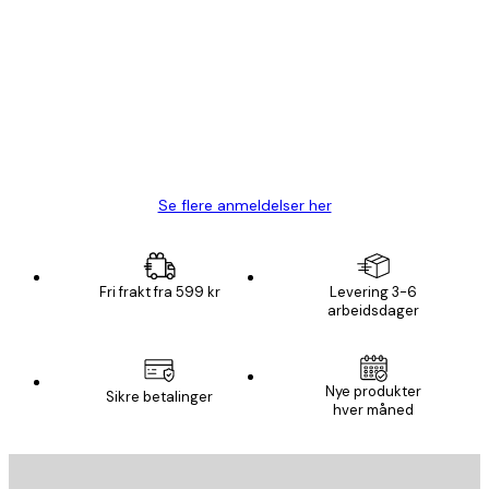
Kundevurderinger
Fine plakater, rammen var også fin.
4 feb
Carina R
Se flere anmeldelser her
Fri frakt fra 599 kr
Levering 3-6
arbeidsdager
Nye produkter
Sikre betalinger
hver måned