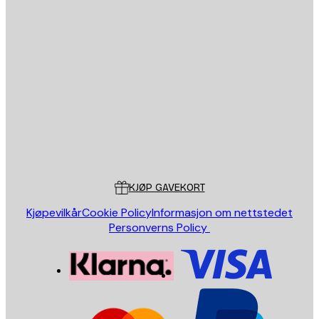
E-mail
SEND
Butikk
Poster Store
Kundeservice
KJØP GAVEKORT
Kjøpevilkår
Cookie Policy
Informasjon om nettstedet
Personverns Policy