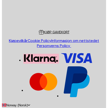
Butikk
Poster Store
Kundeservice
KJØP GAVEKORT
Kjøpevilkår
Cookie Policy
Informasjon om nettstedet
Personverns Policy
Norway (Norsk)