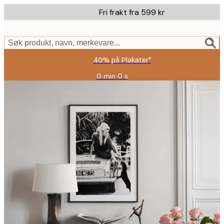
Skip
Fri frakt fra 599 kr
to
main
content.
Søk produkt, navn, merkevare...
40% på Plakater*
0 min
0 s
Gyldig
til
og
med:
2026-
08-
09