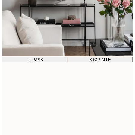
TILPASS
KJØP ALLE