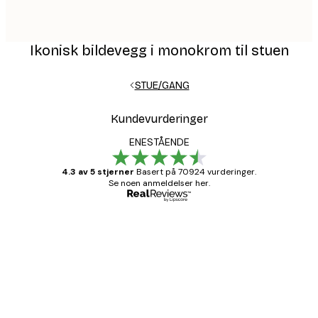
Ikonisk bildevegg i monokrom til stuen
STUE/GANG
Kundevurderinger
ENESTÅENDE
4.3 av 5 stjerner
Basert på 70924 vurderinger.
Se noen anmeldelser her.
Verifisert kjøper
Kundevurderinger
Fine plakater, rammen var også fin.
4 feb