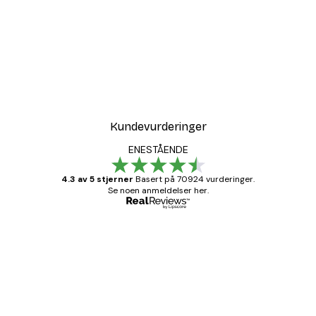
-40%*
Plakat
Blomstrende Tre Poster
Fra 64,80 kr
108 kr
Kundevurderinger
ENESTÅENDE
4.3 av 5 stjerner
Basert på 70924 vurderinger.
Se noen anmeldelser her.
Verifisert kjøper
Kundevurderinger
Fine plakater, rammen var også fin.