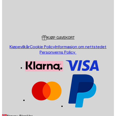
Butikk
Poster Store
Kundeservice
KJØP GAVEKORT
Kjøpevilkår
Cookie Policy
Informasjon om nettstedet
Personverns Policy