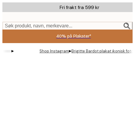
Skip
Fri frakt fra 599 kr
to
main
content.
Søk produkt, navn, merkevare...
40% på Plakater*
▸
▸
Shop Instagram
Brigitte Bardot plakat ikonisk fot
Product
images