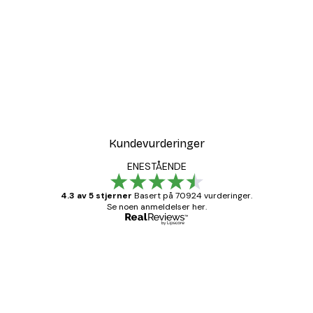
Kundevurderinger
ENESTÅENDE
4.3 av 5 stjerner
Basert på 70924 vurderinger.
Se noen anmeldelser her.
Verifisert kjøper
Kundevurderinger
Fine plakater, rammen var også fin.