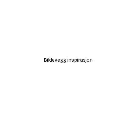
-40%*
Strandgress Poster
Fra 64,80 kr
108 kr
Bildevegg inspirasjon