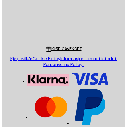
SEND
Butikk
Poster Store
Kundeservice
KJØP GAVEKORT
Kjøpevilkår
Cookie Policy
Informasjon om nettstedet
Personverns Policy