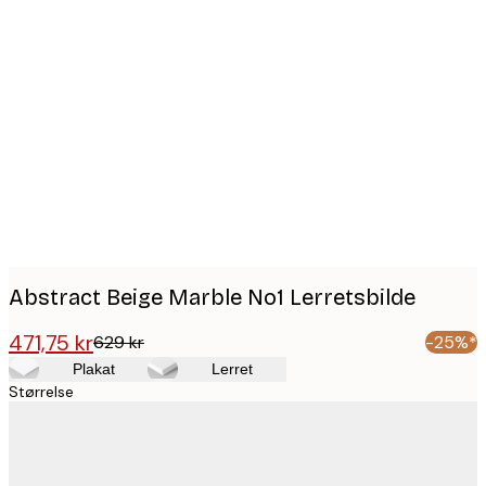
Product
images
Abstract Beige Marble No1 Lerretsbilde
471,75 kr
629 kr
-25%*
Plakat
Lerret
Størrelse