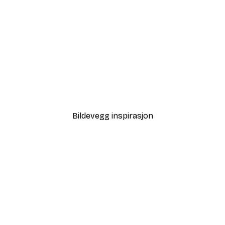
-40%*
Tåkete Soloppgang Plaka
Fra 64,80 kr
108 kr
Bildevegg inspirasjon