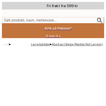
Skip
Fri frakt fra 599 kr
to
main
content.
Søk produkt, navn, merkevare...
40% på Plakater*
0 min
0 s
Gyldig
til
▸
▸
Lerretsbilder
Abstract Beige Marble No1 Lerretsbil
og
med:
2026-
08-
09