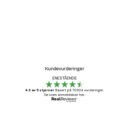
Kundevurderinger
ENESTÅENDE
4.3 av 5 stjerner
Basert på 70924 vurderinger.
Se noen anmeldelser her.
Verifisert kjøper
Kundevurderinger
Fine plakater, rammen var også fin.