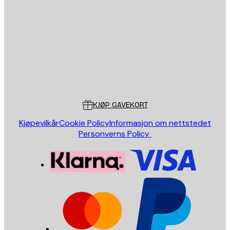
E-mail
SEND
Butikk
Poster Store
Kundeservice
KJØP GAVEKORT
Kjøpevilkår
Cookie Policy
Informasjon om nettstedet
Personverns Policy