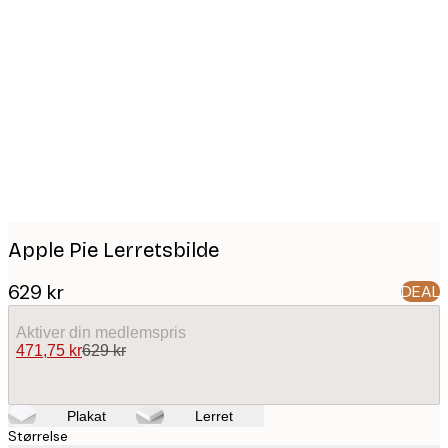
Product
images
Apple Pie Lerretsbilde
629 kr
DEAL
Aktiver din medlemspris
471,75 kr
629 kr
Plakat
Lerret
Størrelse