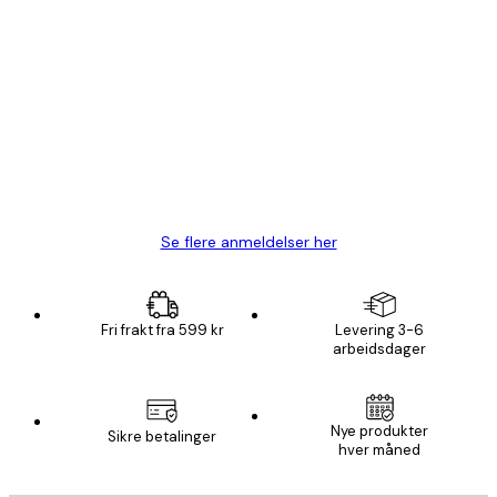
Verifisert kjøper
Kundevurderinger
Fine plakater, rammen var også fin.
4 feb
Carina R
Se flere anmeldelser her
Fri frakt fra 599 kr
Levering 3-6
arbeidsdager
Nye produkter
Sikre betalinger
hver måned