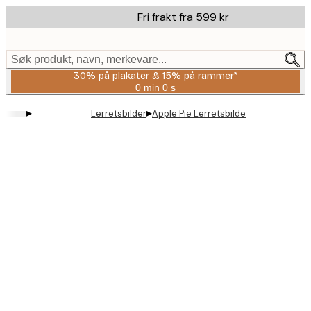
Skip
Fri frakt fra 599 kr
to
main
content.
Søk produkt, navn, merkevare...
30% på plakater & 15% på rammer*
0 min
0 s
Gyldig
til
▸
▸
Lerretsbilder
Apple Pie Lerretsbilde
og
med:
2026-
08-
06