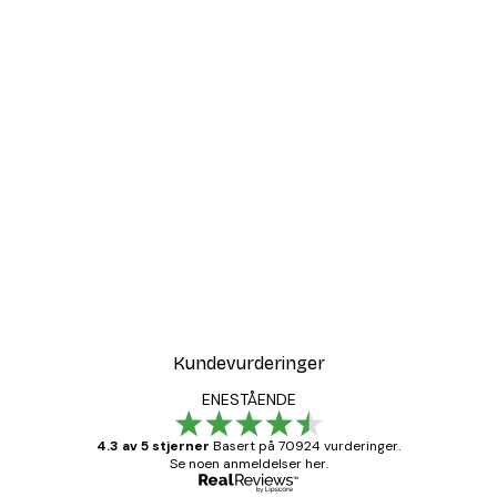
-30%*
r
Coco Poster
Fra 75,60 kr
108 kr
Kundevurderinger
ENESTÅENDE
4.3 av 5 stjerner
Basert på 70924 vurderinger.
Se noen anmeldelser her.