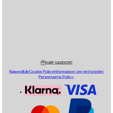
E-mail
SEND
Butikk
Poster Store
Kundeservice
KJØP GAVEKORT
Kjøpevilkår
Cookie Policy
Informasjon om nettstedet
Personverns Policy