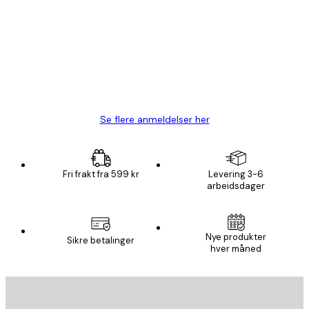
Fine plakater, rammen var også fin.
4 feb
Carina R
Se flere anmeldelser her
Fri frakt fra 599 kr
Levering 3-6
arbeidsdager
Nye produkter
Sikre betalinger
hver måned