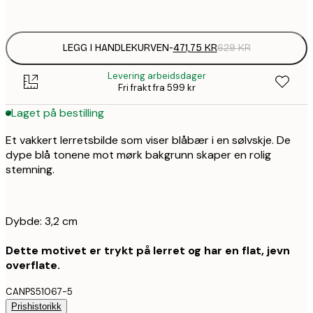
Ingen ramme
LEGG I HANDLEKURVEN
-
471,75 KR
629 KR
Levering arbeidsdager
Fri frakt fra 599 kr
Laget på bestilling
Et vakkert lerretsbilde som viser blåbær i en sølvskje. De
dype blå tonene mot mørk bakgrunn skaper en rolig
stemning.
Dybde: 3,2 cm
Dette motivet er trykt på lerret og har en flat, jevn
overflate.
CANPS51067-5
Prishistorikk