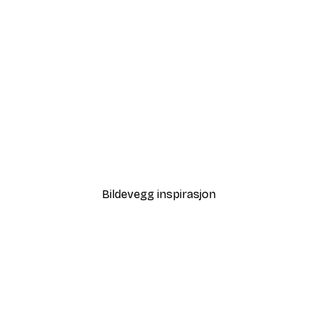
-40%*
Strandgress Poster
Fra 64,80 kr
108 kr
Bildevegg inspirasjon