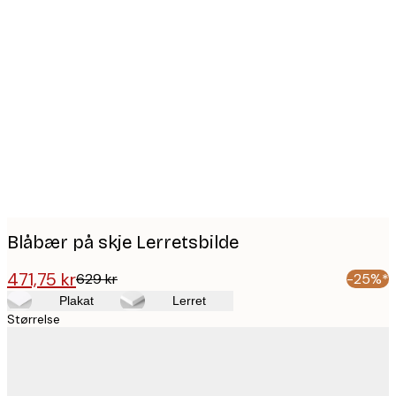
Product
images
Blåbær på skje Lerretsbilde
471,75 kr
629 kr
-25%*
Plakat
Lerret
Størrelse