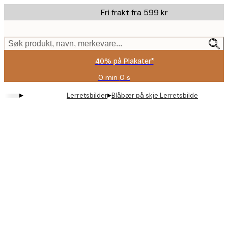
Skip
Fri frakt fra 599 kr
to
main
content.
Søk produkt, navn, merkevare...
40% på Plakater*
0 min
0 s
Gyldig
til
▸
▸
Lerretsbilder
Blåbær på skje Lerretsbilde
og
med:
2026-
08-
09