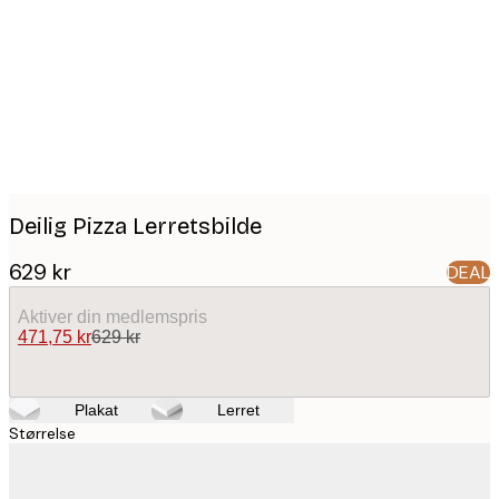
images
Deilig Pizza Lerretsbilde
629 kr
DEAL
Aktiver din medlemspris
471,75 kr
629 kr
Plakat
Lerret
Størrelse