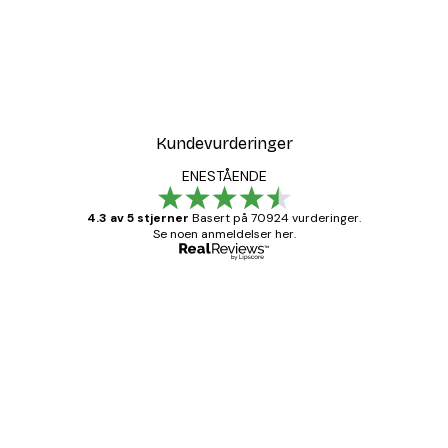
-30%*
r
Coco Poster
Fra 75,60 kr
108 kr
Kundevurderinger
ENESTÅENDE
4.3 av 5 stjerner
Basert på 70924 vurderinger.
Se noen anmeldelser her.
Verifisert kjøper
Kundevurderinger
Fine plakater, rammen var også fin.
4 feb
Carina R