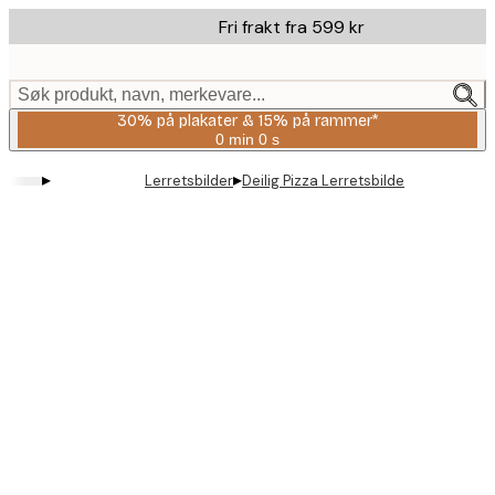
Skip
Fri frakt fra 599 kr
to
main
content.
Søk produkt, navn, merkevare...
30% på plakater & 15% på rammer*
0 min
0 s
Gyldig
til
▸
▸
Lerretsbilder
Deilig Pizza Lerretsbilde
og
med:
2026-
08-
06
Product