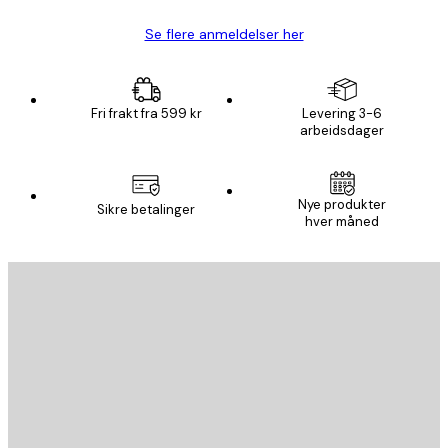
Se flere anmeldelser her
Fri frakt fra 599 kr
Levering 3-6
arbeidsdager
Nye produkter
Sikre betalinger
hver måned
E-mail
SEND