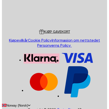
Butikk
Poster Store
Kundeservice
KJØP GAVEKORT
Kjøpevilkår
Cookie Policy
Informasjon om nettstedet
Personverns Policy
Norway (Norsk)