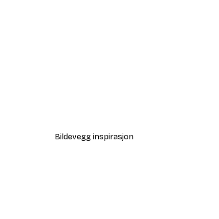
-40%*
Blomstrende Tre Poster
Fra 64,80 kr
108 kr
Bildevegg inspirasjon