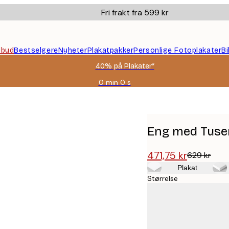
Fri frakt fra 599 kr
ilbud
Bestselgere
Nyheter
Plakatpakker
Personlige Fotoplakater
B
40% på Plakater*
0 min
0 s
Gyldig
til
og
med:
2026-
Eng med Tusen
08-
09
471,75 kr
629 kr
Plakat
Størrelse