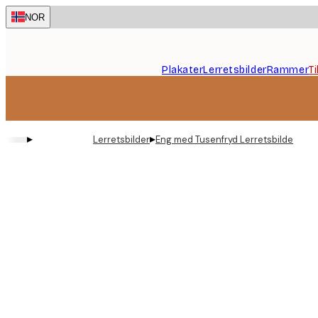
Skip
NOR
to
main
content.
Plakater
Lerretsbilder
Rammer
T
▸
▸
Lerretsbilder
Eng med Tusenfryd Lerretsbilde