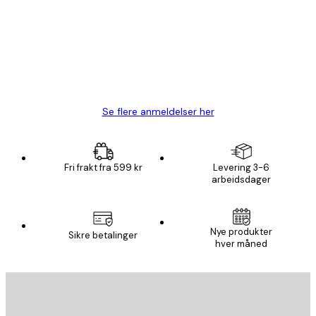
Fine plakater, rammen var også fin.
4 feb
Carina R
Se flere anmeldelser her
Fri frakt fra 599 kr
Levering 3-6
arbeidsdager
Nye produkter
Sikre betalinger
hver måned