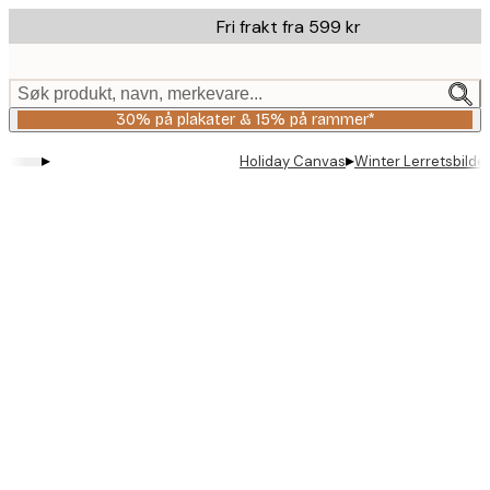
Skip
Fri frakt fra 599 kr
to
main
content.
Søk produkt, navn, merkevare...
30% på plakater & 15% på rammer*
▸
▸
Holiday Canvas
Winter Lerretsbilde