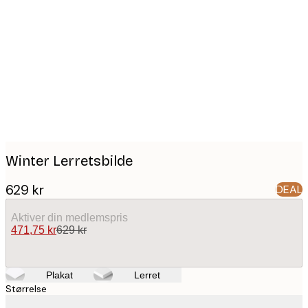
Product
images
Winter Lerretsbilde
629 kr
DEAL
Aktiver din medlemspris
471,75 kr
629 kr
Plakat
Lerret
Størrelse