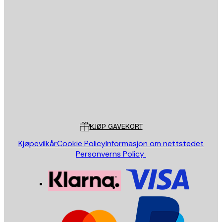
E-mail
SEND
Butikk
Poster Store
Kundeservice
KJØP GAVEKORT
Kjøpevilkår
Cookie Policy
Informasjon om nettstedet
Personverns Policy