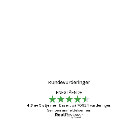
-30%*
Tåkete Soloppgang Plaka
Fra 75,60 kr
108 kr
Kundevurderinger
ENESTÅENDE
4.3 av 5 stjerner
Basert på 70924 vurderinger.
Se noen anmeldelser her.
Verifisert kjøper
Kundevurderinger