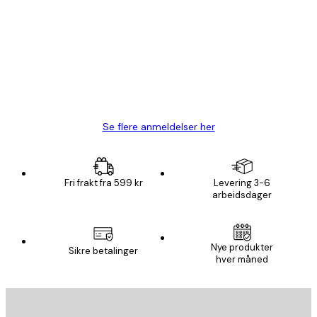
Fine plakater, rammen var også fin.
4 feb
Carina R
Se flere anmeldelser her
Fri frakt fra 599 kr
Levering 3-6
arbeidsdager
Nye produkter
Sikre betalinger
hver måned