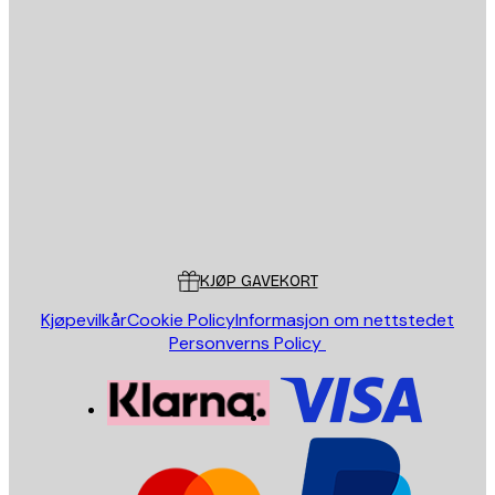
E-mail
SEND
Butikk
Poster Store
Kundeservice
KJØP GAVEKORT
Kjøpevilkår
Cookie Policy
Informasjon om nettstedet
Personverns Policy