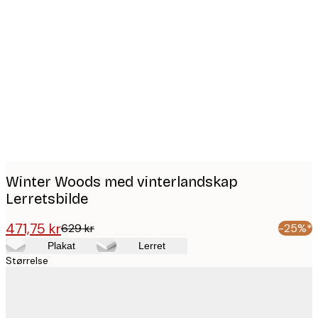
Product
images
Winter Woods med vinterlandskap
Lerretsbilde
471,75 kr
629 kr
-25%*
Plakat
Lerret
Størrelse