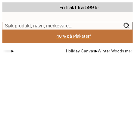
Skip
Fri frakt fra 599 kr
to
main
content.
Søk produkt, navn, merkevare...
40% på Plakater*
▸
▸
Holiday Canvas
Winter Woods med v