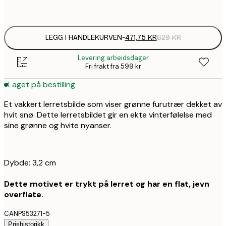
Ingen ramme
LEGG I HANDLEKURVEN
-
471,75 KR
629 KR
Levering arbeidsdager
Fri frakt fra 599 kr
Laget på bestilling
Et vakkert lerretsbilde som viser grønne furutrær dekket av
hvit snø. Dette lerretsbildet gir en ekte vinterfølelse med
sine grønne og hvite nyanser.
Dybde: 3,2 cm
Dette motivet er trykt på lerret og har en flat, jevn
overflate.
CANPS53271-5
Prishistorikk