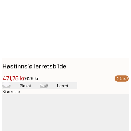
Product
images
Høstinnsjø lerretsbilde
471,75 kr
629 kr
-25%*
Plakat
Lerret
Størrelse