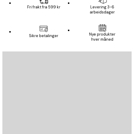
Fri frakt fra 599 kr
Levering 3-6
arbeidsdager
Nye produkter
Sikre betalinger
hver måned
E-mail
SEND
Butikk
Poster Store
Kundeservice