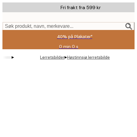
Skip
Fri frakt fra 599 kr
to
main
content.
Søk produkt, navn, merkevare...
40% på Plakater*
0 min
0 s
Gyldig
til
▸
▸
Lerretsbilder
Høstinnsjø lerretsbilde
og
med:
2026-
08-
09