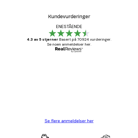
Kundevurderinger
ENESTÅENDE
4.3 av 5 stjerner
Basert på 70924 vurderinger.
Se noen anmeldelser her.
Verifisert kjøper
Kundevurderinger
Fine plakater, rammen var også fin.
4 feb
Carina R
Se flere anmeldelser her