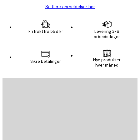
Se flere anmeldelser her
Fri frakt fra 599 kr
Levering 3-6
arbeidsdager
Nye produkter
Sikre betalinger
hver måned
E-mail
SEND