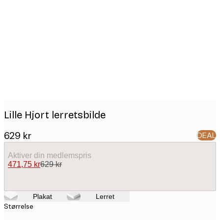
Product
images
Lille Hjort lerretsbilde
629 kr
DEAL
Aktiver din medlemspris
471,75 kr
629 kr
Plakat
Lerret
Størrelse