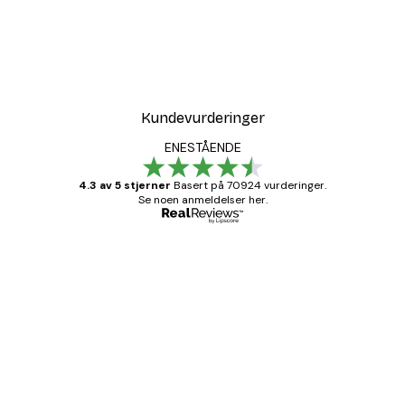
-30%*
Tåkete Soloppgang Plaka
Fra 75,60 kr
108 kr
Kundevurderinger
ENESTÅENDE
4.3 av 5 stjerner
Basert på 70924 vurderinger.
Se noen anmeldelser her.
Verifisert kjøper
Kundevurderinger
Fine plakater, rammen var også fin.
4 feb
Carina R