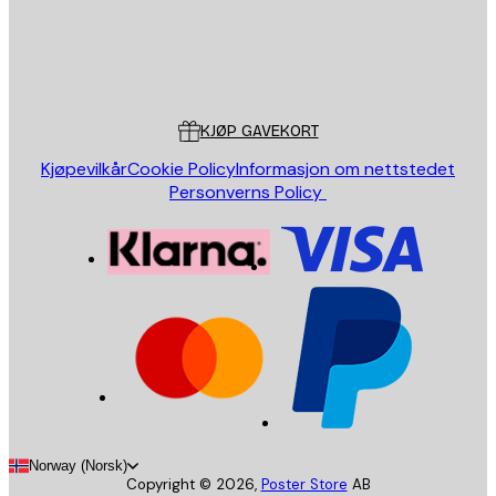
Butikk
Poster Store
Kundeservice
KJØP GAVEKORT
Kjøpevilkår
Cookie Policy
Informasjon om nettstedet
Personverns Policy
Norway (Norsk)
Copyright ©
2026
,
Poster Store
AB