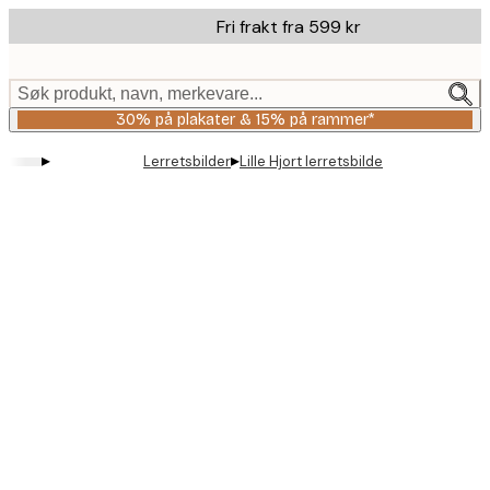
Skip
Fri frakt fra 599 kr
to
main
content.
Søk produkt, navn, merkevare...
30% på plakater & 15% på rammer*
▸
▸
Lerretsbilder
Lille Hjort lerretsbilde