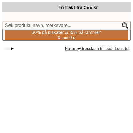
Skip
Fri frakt fra 599 kr
to
main
content.
Søk produkt, navn, merkevare...
30% på plakater & 15% på rammer*
0 min
0 s
Gyldig
til
▸
▸
Nature
Gresskar i trillebår Lerretsbi
og
med:
2026-
08-
06