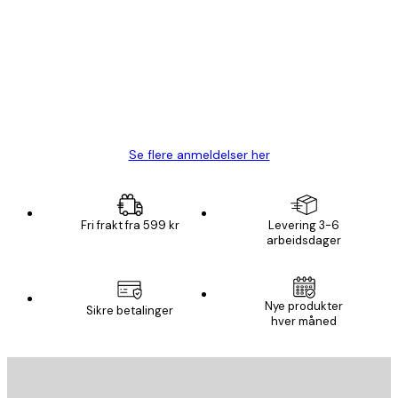
Fine plakater, rammen var også fin.
4 feb
Carina R
Se flere anmeldelser her
Fri frakt fra 599 kr
Levering 3-6
arbeidsdager
Nye produkter
Sikre betalinger
hver måned