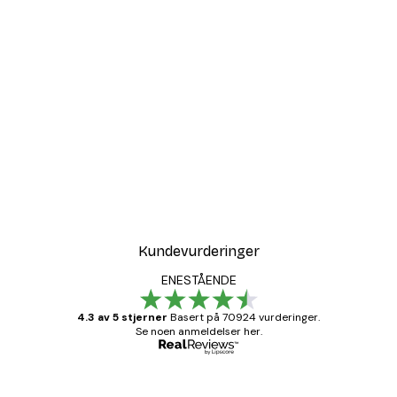
-30%*
r
Coco Poster
Fra 75,60 kr
108 kr
Kundevurderinger
ENESTÅENDE
4.3 av 5 stjerner
Basert på 70924 vurderinger.
Se noen anmeldelser her.
Verifisert kjøper
Kundevurderinger