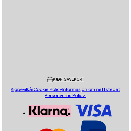
E-mail
SEND
Butikk
Poster Store
Kundeservice
KJØP GAVEKORT
Kjøpevilkår
Cookie Policy
Informasjon om nettstedet
Personverns Policy