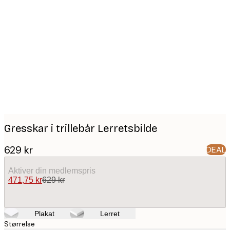
Product
images
Gresskar i trillebår Lerretsbilde
629 kr
DEAL
Aktiver din medlemspris
471,75 kr
629 kr
Plakat
Lerret
Størrelse