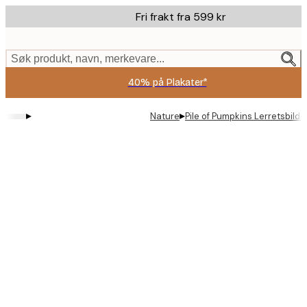
Skip
Fri frakt fra 599 kr
to
main
content.
Søk produkt, navn, merkevare...
40% på Plakater*
▸
▸
Nature
Pile of Pumpkins Lerretsbilde