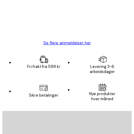
Fine plakater, rammen var også fin.
4 feb
Carina R
Se flere anmeldelser her
Fri frakt fra 599 kr
Levering 3-6
arbeidsdager
Nye produkter
Sikre betalinger
hver måned