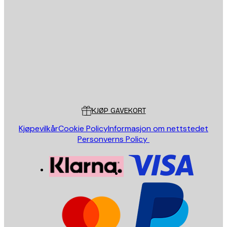
E-mail
SEND
Butikk
Poster Store
Kundeservice
KJØP GAVEKORT
Kjøpevilkår
Cookie Policy
Informasjon om nettstedet
Personverns Policy