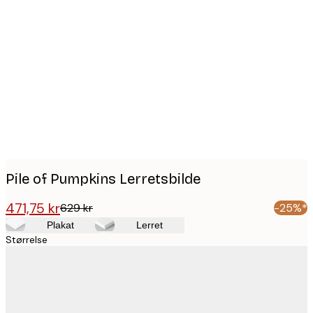
Product
images
Pile of Pumpkins Lerretsbilde
471,75 kr
629 kr
-25%*
Plakat
Lerret
Størrelse