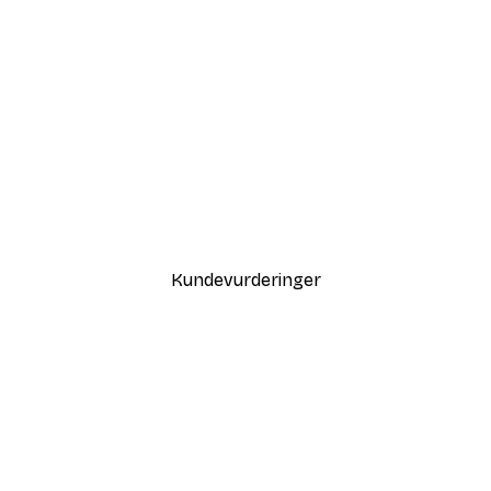
-30%*
Coco Poster
Fra 75,60 kr
108 kr
Kundevurderinger
var også fin.