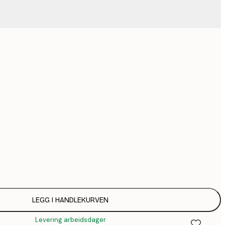
6
9
Ingen ramme
LEGG I HANDLEKURVEN
Levering arbeidsdager