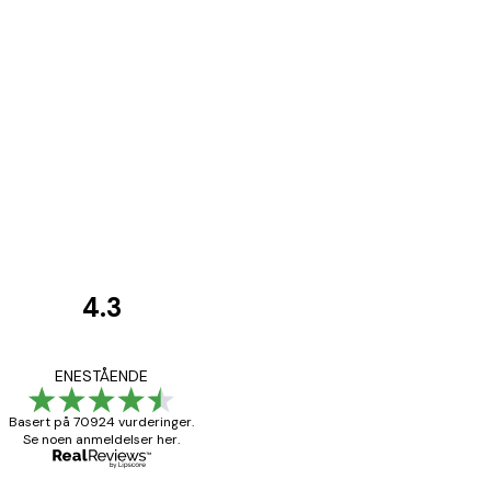
4.3
Kundevurderinger
Fine plakater, rammen 
ENESTÅENDE
Basert på 70924 vurderinger.
Se noen anmeldelser her.
4 feb
Carina R