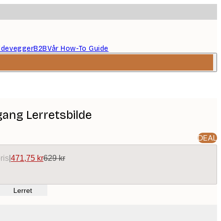
ildevegger
B2B
Vår How-To Guide
gang Lerretsbilde
DEAL
ris
|
471,75 kr
629 kr
Lerret