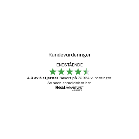
Kundevurderinger
ENESTÅENDE
4.3 av 5 stjerner
Basert på 70924 vurderinger.
Se noen anmeldelser her.
Verifisert kjøper
Kundevurderinger
Fine plakater, rammen var også fin.