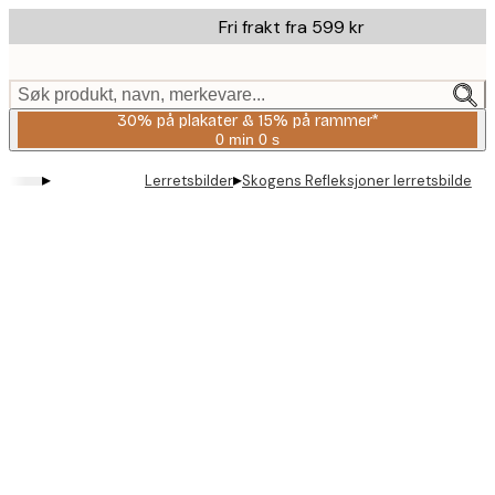
Skip
Fri frakt fra 599 kr
to
main
content.
Søk produkt, navn, merkevare...
30% på plakater & 15% på rammer*
0 min
0 s
Gyldig
til
▸
▸
Lerretsbilder
Skogens Refleksjoner lerretsbilde
og
med:
2026-
08-
06