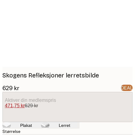
Product
images
Skogens Refleksjoner lerretsbilde
629 kr
DEAL
Aktiver din medlemspris
471,75 kr
629 kr
Plakat
Lerret
Størrelse