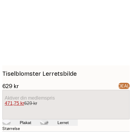
Product
images
Tiselblomster Lerretsbilde
629 kr
DEAL
Aktiver din medlemspris
471,75 kr
629 kr
Plakat
Lerret
Størrelse