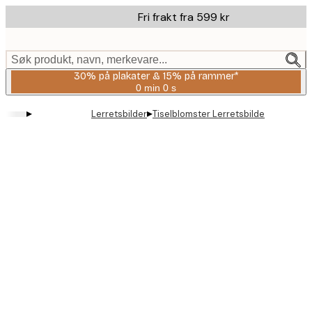
Skip
Fri frakt fra 599 kr
to
main
content.
Søk produkt, navn, merkevare...
30% på plakater & 15% på rammer*
0 min
0 s
Gyldig
til
▸
▸
Lerretsbilder
Tiselblomster Lerretsbilde
og
med:
2026-
08-
06