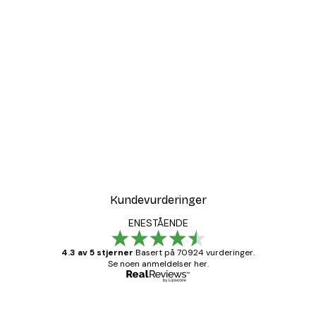
-30%*
r
Coco Poster
Fra 75,60 kr
108 kr
Kundevurderinger
ENESTÅENDE
4.3 av 5 stjerner
Basert på 70924 vurderinger.
Se noen anmeldelser her.
Verifisert kjøper
Kundevurderinger