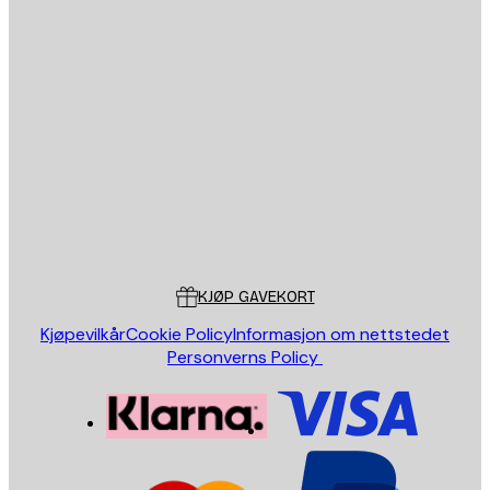
E-mail
SEND
Butikk
Poster Store
Kundeservice
KJØP GAVEKORT
Kjøpevilkår
Cookie Policy
Informasjon om nettstedet
Personverns Policy