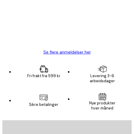
Fine plakater, rammen var også fin.
4 feb
Carina R
Se flere anmeldelser her
Fri frakt fra 599 kr
Levering 3-6
arbeidsdager
Nye produkter
Sikre betalinger
hver måned