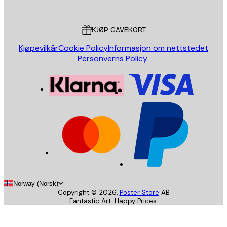
Poster Store
Kundeservice
KJØP GAVEKORT
Kjøpevilkår
Cookie Policy
Informasjon om nettstedet
Personverns Policy
Norway (Norsk)
Copyright ©
2026
,
Poster Store
AB
Fantastic Art. Happy Prices.