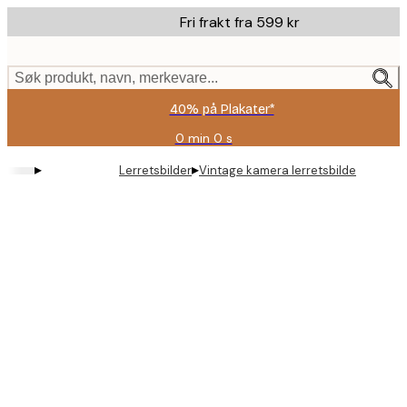
Skip
Fri frakt fra 599 kr
to
main
content.
Søk produkt, navn, merkevare...
40% på Plakater*
0 min
0 s
Gyldig
til
▸
▸
Lerretsbilder
Vintage kamera lerretsbilde
og
med:
2026-
08-
09