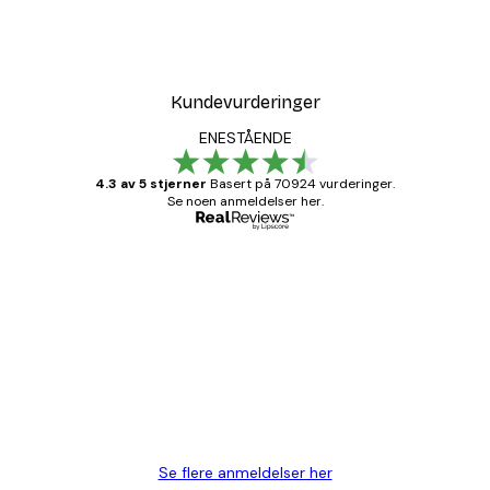
Tåkete Soloppgang Plaka
Fra 64,80 kr
108 kr
Kundevurderinger
ENESTÅENDE
4.3 av 5 stjerner
Basert på 70924 vurderinger.
Se noen anmeldelser her.
Verifisert kjøper
Kundevurderinger
Fine plakater, rammen var også fin.
4 feb
Carina R
Se flere anmeldelser her