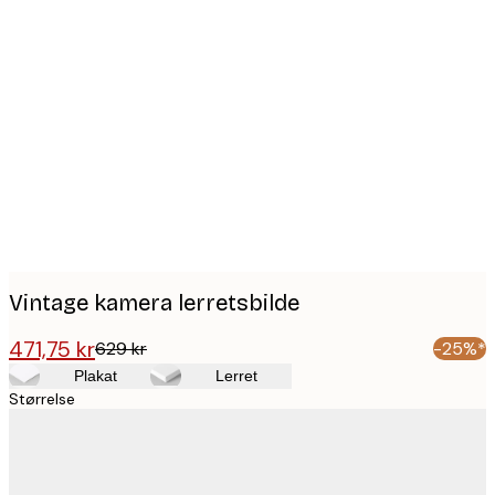
Product
images
Vintage kamera lerretsbilde
471,75 kr
629 kr
-25%*
Plakat
Lerret
Størrelse