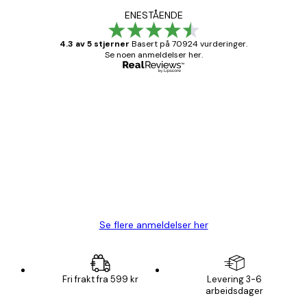
ENESTÅENDE
4.3 av 5 stjerner
Basert på 70924 vurderinger.
Se noen anmeldelser her.
Verifisert kjøper
Kundevurderinger
Fine plakater, rammen var også fin.
4 feb
Carina R
Se flere anmeldelser her
Fri frakt fra 599 kr
Levering 3-6
arbeidsdager