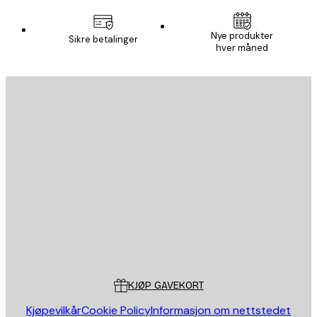
Nye produkter
Sikre betalinger
hver måned
E-mail
SEND
Butikk
Poster Store
Kundeservice
KJØP GAVEKORT
Kjøpevilkår
Cookie Policy
Informasjon om nettstedet