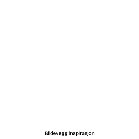
-70%
Outlet
Winterstein Fjell Solopp
Fra 32,40 kr
108 kr
Bildevegg inspirasjon