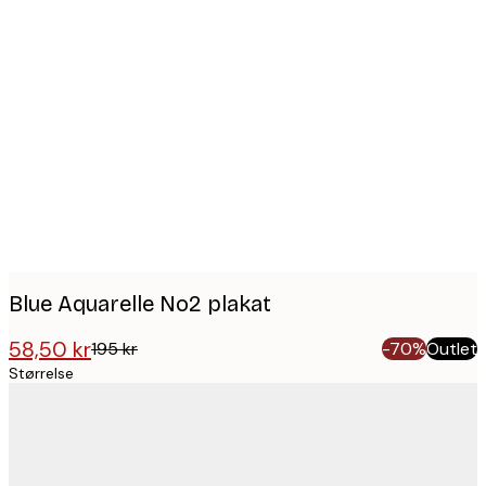
Product
images
Blue Aquarelle No2 plakat
58,50 kr
195 kr
-70%
Outlet
Størrelse