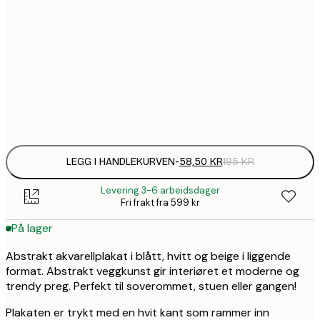
58,
30x40 cm
94,
50x70 cm
Frame
options
LEGG I HANDLEKURVEN
-
58,50 KR
195 KR
Levering 3-6 arbeidsdager
Fri frakt fra 599 kr
På lager
Abstrakt akvarellplakat i blått, hvitt og beige i liggende
format. Abstrakt veggkunst gir interiøret et moderne og
trendy preg. Perfekt til soverommet, stuen eller gangen!
Plakaten er trykt med en hvit kant som rammer inn