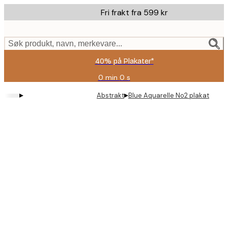
Skip
Fri frakt fra 599 kr
to
main
content.
Søk produkt, navn, merkevare...
40% på Plakater*
0 min
0 s
Gyldig
til
▸
▸
Abstrakt
Blue Aquarelle No2 plakat
og
med:
2026-
08-
09