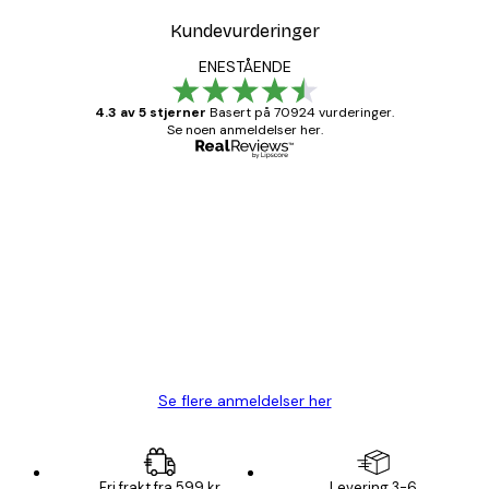
Kundevurderinger
ENESTÅENDE
4.3 av 5 stjerner
Basert på 70924 vurderinger.
Se noen anmeldelser her.
Verifisert kjøper
Kundevurderinger
Fine plakater, rammen var også fin.
4 feb
Carina R
Se flere anmeldelser her
Fri frakt fra 599 kr
Levering 3-6