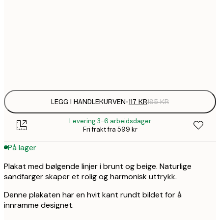
1
30x40 cm
1
50x70 cm
Frame
options
LEGG I HANDLEKURVEN
-
117 KR
195 KR
Levering 3-6 arbeidsdager
Fri frakt fra 599 kr
På lager
Plakat med bølgende linjer i brunt og beige. Naturlige
sandfarger skaper et rolig og harmonisk uttrykk.
Denne plakaten har en hvit kant rundt bildet for å
innramme designet.