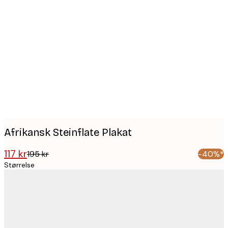
Product
images
Afrikansk Steinflate Plakat
117 kr
195 kr
-40%*
Størrelse