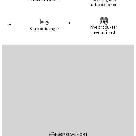
arbeidsdager
Nye produkter
Sikre betalinger
hver måned
E-mail
SEND
Butikk
Poster Store
Kundeservice
KJØP GAVEKORT