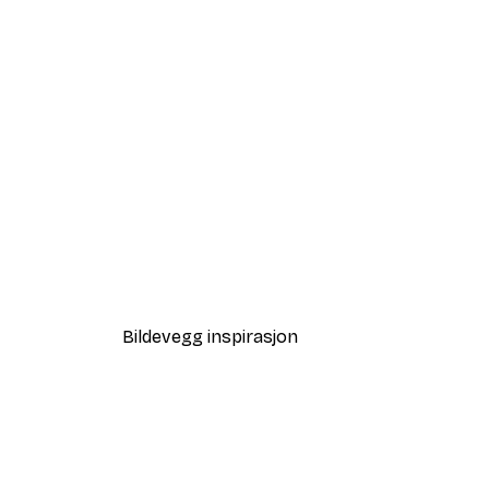
-40%*
Tåkete Soloppgang Plakat
Fra 64,80 kr
108 kr
Bildevegg inspirasjon