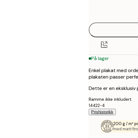
Frame
21x30 cm
options
På lager
Enkel plakat med orde
plakaten passer perfe
Dette er en eksklusiv 
Ramme ikke inkludert.
14422-4
Prishistorikk
200 g / m² p
med matt fini