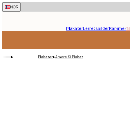
Skip
NOR
to
main
content.
Plakater
Lerretsbilder
Rammer
T
▸
▸
Plakater
Amore Si Plakat