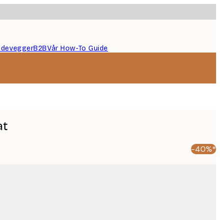
ildevegger
B2B
Vår How-To Guide
at
-40%*