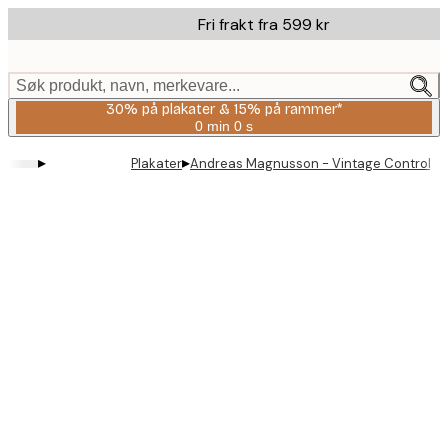
Skip
Fri frakt fra 599 kr
to
main
content.
Søk produkt, navn, merkevare...
30% på plakater & 15% på rammer*
0 min
0 s
Gyldig
til
▸
▸
Plakater
Andreas Magnusson - Vintage Controller 
og
med:
2026-
08-
06