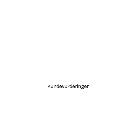
-30%*
Sunlight Reed Poster
Fra 75,60 kr
108 kr
Kundevurderinger
var også fin.