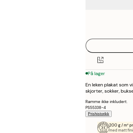
Frame
21x30 cm
options
30x40 cm
40x50 cm
50x50 cm
På lager
50x70 cm
En leken plakat som v
70x100 cm
skjorter, sokker, bukse
Ramme ikke inkludert.
PS55338-4
Prishistorikk
200 g / m² p
med matt fini