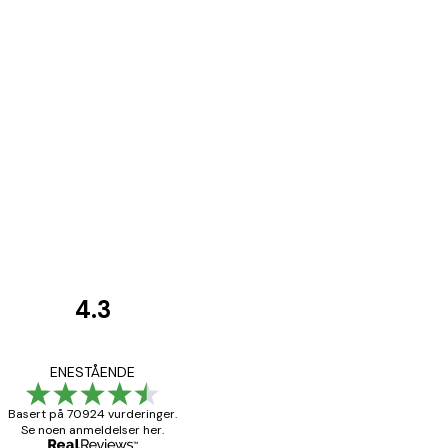
4.3
Kundevurderinger
Fine plakater, rammen 
ENESTÅENDE
Basert på 70924 vurderinger.
Se noen anmeldelser her.
4 feb