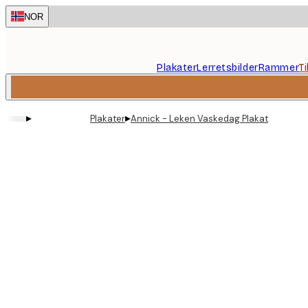
Skip
NOR
to
main
content.
Plakater
Lerretsbilder
Rammer
T
▸
▸
Plakater
Annick - Leken Vaskedag Plakat