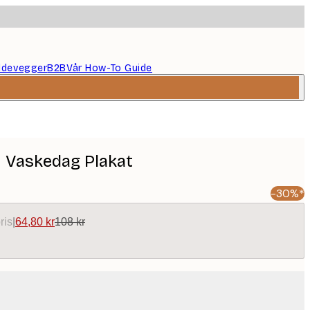
ildevegger
B2B
Vår How-To Guide
n Vaskedag Plakat
-30%*
ris
|
64,80 kr
108 kr