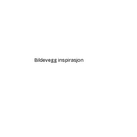
-70%
Outlet
La Guitare plakat
Fra 58,50 kr
195 kr
Bildevegg inspirasjon