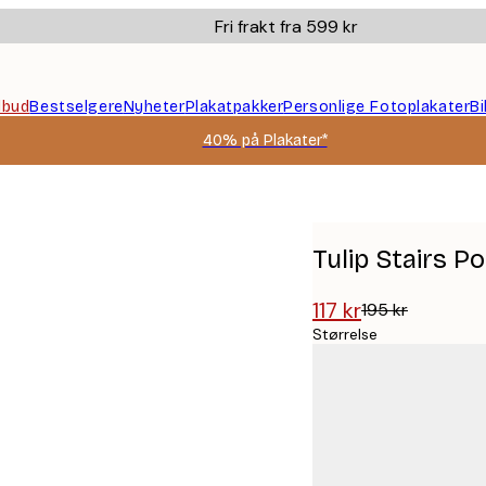
Fri frakt fra 599 kr
ilbud
Bestselgere
Nyheter
Plakatpakker
Personlige Fotoplakater
B
40% på Plakater*
Tulip Stairs P
117 kr
195 kr
Størrelse