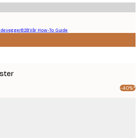
ildevegger
B2B
Vår How-To Guide
oster
-40%*