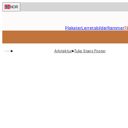
Skip
NOR
to
main
content.
Plakater
Lerretsbilder
Rammer
T
▸
▸
Arkitektur
Tulip Stairs Poster