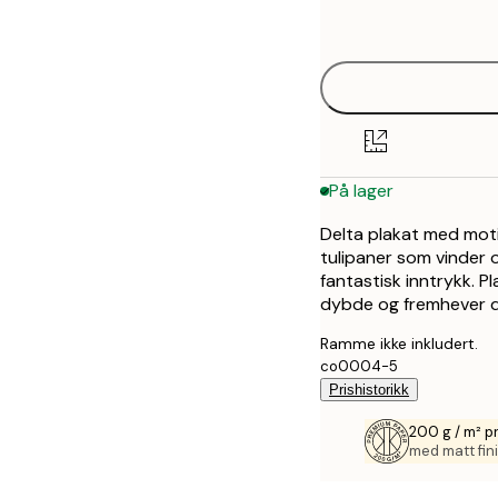
options
40x50 cm
50x50 cm
50x70 cm
På lager
70x100 cm
Delta plakat med motiv
tulipaner som vinder 
fantastisk inntrykk. P
dybde og fremhever d
Ramme ikke inkludert.
co0004-5
Prishistorikk
200 g / m² p
med matt fini