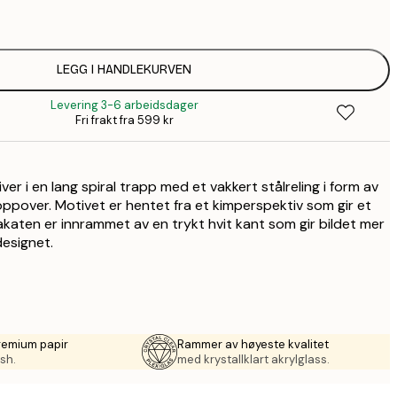
149,
149,
LEGG I HANDLEKURVEN
Levering 3-6 arbeidsdager
1
Fri frakt fra 599 kr
2
er i en lang spiral trapp med et vakkert stålreling i form av
oppover. Motivet er hentet fra et kimperspektiv som gir et
lakaten er innrammet av en trykt hvit kant som gir bildet mer
esignet.
remium papir
Rammer av høyeste kvalitet
sh.
med krystallklart akrylglass.