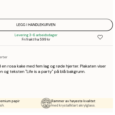
64,
1
149,
LEGG I HANDLEKURVEN
Levering 3-6 arbeidsdager
1
Fri frakt fra 599 kr
2
erter
 en rosa kake med fem lag og røde hjerter. Plakaten viser
n og teksten "Life is a party" på blå bakgrunn.
remium papir
Rammer av høyeste kvalitet
sh.
med krystallklart akrylglass.