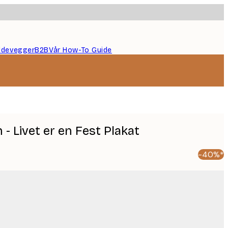
ildevegger
B2B
Vår How-To Guide
 - Livet er en Fest Plakat
-40%*