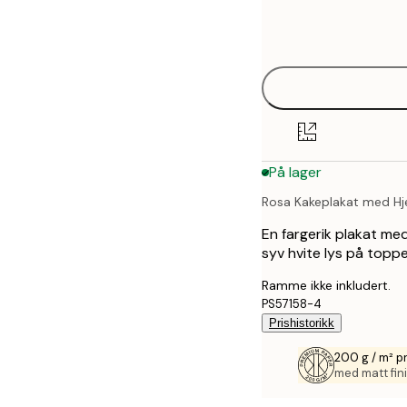
Frame
21x30 cm
options
30x40 cm
40x50 cm
50x70 cm
På lager
70x100 cm
Rosa Kakeplakat med Hj
En fargerik plakat med
syv hvite lys på toppe
Ramme ikke inkludert.
PS57158-4
Prishistorikk
200 g / m² p
med matt fini