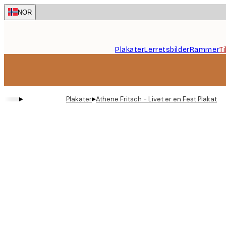
Skip
NOR
to
main
content.
Plakater
Lerretsbilder
Rammer
T
▸
▸
Plakater
Athene Fritsch - Livet er en Fest Plakat