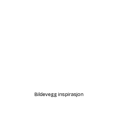
-40%*
Tåkete Soloppgang Plakat
Fra 64,80 kr
108 kr
Bildevegg inspirasjon