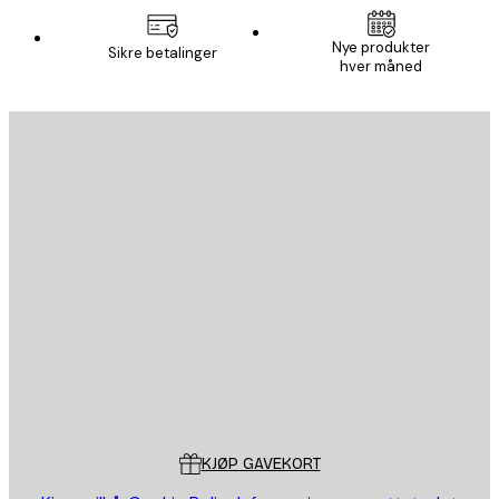
Nye produkter
Sikre betalinger
hver måned
E-mail
SEND
Butikk
Poster Store
Kundeservice
KJØP GAVEKORT