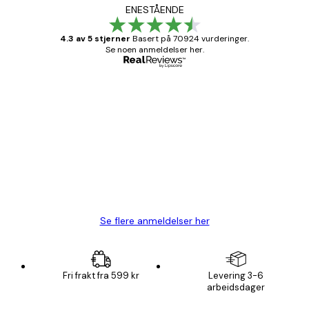
ENESTÅENDE
4.3 av 5 stjerner
Basert på 70924 vurderinger.
Se noen anmeldelser her.
Verifisert kjøper
Kundevurderinger
Fine plakater, rammen var også fin.
4 feb
Carina R
Se flere anmeldelser her
Fri frakt fra 599 kr
Levering 3-6
arbeidsdager