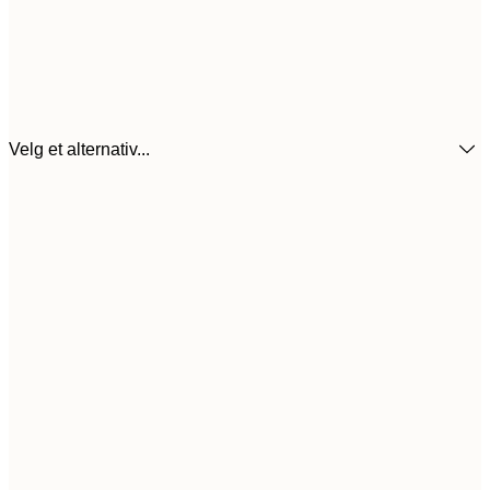
Velg et alternativ...
32,
21x30 cm