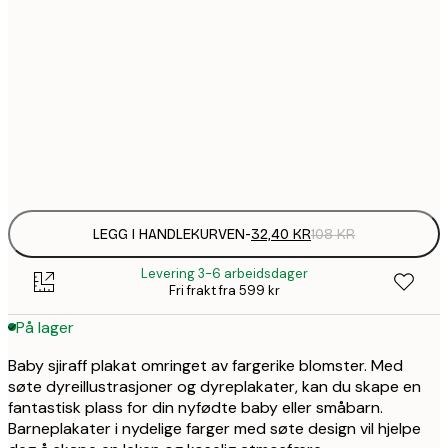
58,
30x40 cm
94,
50x70 cm
Frame
options
LEGG I HANDLEKURVEN
-
32,40 KR
108 KR
Levering 3-6 arbeidsdager
Fri frakt fra 599 kr
På lager
Baby sjiraff plakat omringet av fargerike blomster. Med
søte dyreillustrasjoner og dyreplakater, kan du skape en
fantastisk plass for din nyfødte baby eller småbarn.
Barneplakater i nydelige farger med søte design vil hjelpe