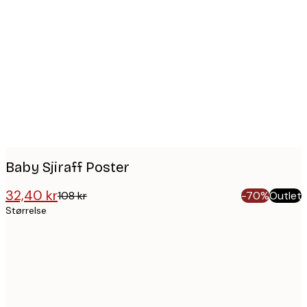
Product
images
Baby Sjiraff Poster
32,40 kr
108 kr
-70%
Outlet
Størrelse