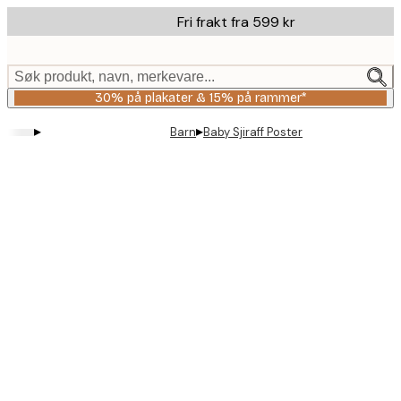
Skip
Fri frakt fra 599 kr
to
main
content.
Søk produkt, navn, merkevare...
30% på plakater & 15% på rammer*
▸
▸
Barn
Baby Sjiraff Poster