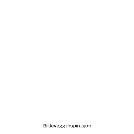
-30%*
Geometrisk Flyt Plakat
Here Comes the Fun Plak
Fra 75,60 kr
108 kr
Bildevegg inspirasjon