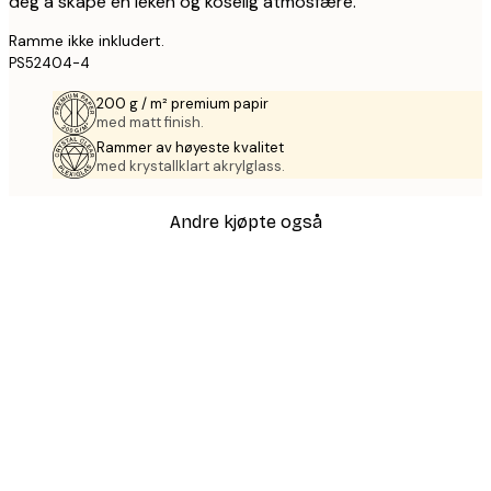
deg å skape en leken og koselig atmosfære.
Ramme ikke inkludert.
PS52404-4
200 g / m² premium papir
med matt finish.
Rammer av høyeste kvalitet
med krystallklart akrylglass.
Andre kjøpte også