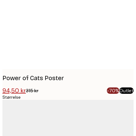
Product
images
Power of Cats Poster
94,50 kr
315 kr
-70%
Outlet
Størrelse