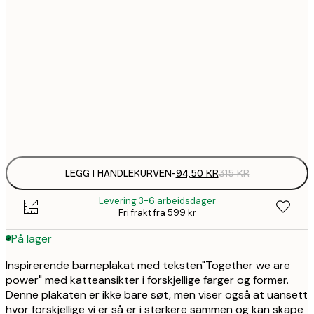
32,
21x30 cm
58,
30x40 cm
94,
50x70 cm
Frame
options
LEGG I HANDLEKURVEN
-
94,50 KR
315 KR
Levering 3-6 arbeidsdager
Fri frakt fra 599 kr
På lager
Inspirerende barneplakat med teksten"Together we are
power" med katteansikter i forskjellige farger og former.
Denne plakaten er ikke bare søt, men viser også at uansett
hvor forskjellige vi er så er i sterkere sammen og kan skape