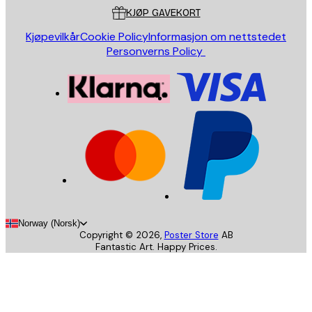
KJØP GAVEKORT
Kjøpevilkår
Cookie Policy
Informasjon om nettstedet
Personverns Policy
Norway (Norsk)
Copyright ©
2026
,
Poster Store
AB
Fantastic Art. Happy Prices.