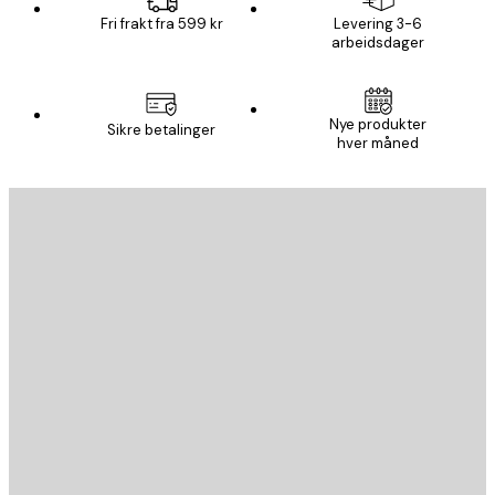
Fri frakt fra 599 kr
Levering 3-6
arbeidsdager
Nye produkter
Sikre betalinger
hver måned
E-mail
SEND
Butikk
Poster Store
Kundeservice