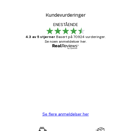
Kundevurderinger
ENESTÅENDE
4.3 av 5 stjerner
Basert på 70924 vurderinger.
Se noen anmeldelser her.
Verifisert kjøper
Kundevurderinger
Fine plakater, rammen var også fin.
4 feb
Carina R
Se flere anmeldelser her