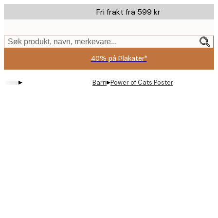
Skip
Fri frakt fra 599 kr
to
main
content.
Søk produkt, navn, merkevare...
40% på Plakater*
▸
▸
Barn
Power of Cats Poster