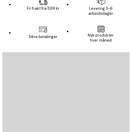
Fri frakt fra 599 kr
Levering 3-6
arbeidsdager
Nye produkter
Sikre betalinger
hver måned
E-mail
SEND
Butikk
Poster Store
Kundeservice