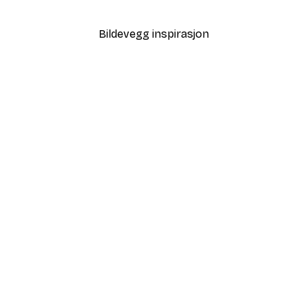
Fra 117 kr
195 kr
Bildevegg inspirasjon