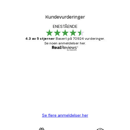
Kundevurderinger
ENESTÅENDE
4.3 av 5 stjerner
Basert på 70924 vurderinger.
Se noen anmeldelser her.
Verifisert kjøper
Kundevurderinger
Fine plakater, rammen var også fin.
4 feb
Carina R
Se flere anmeldelser her