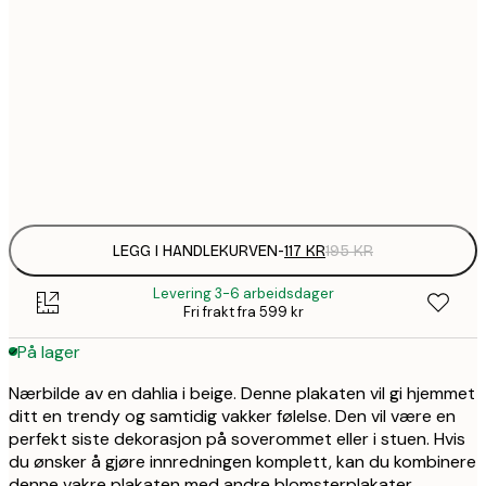
1
30x40 cm
1
50x70 cm
Frame
options
LEGG I HANDLEKURVEN
-
117 KR
195 KR
Levering 3-6 arbeidsdager
Fri frakt fra 599 kr
På lager
Nærbilde av en dahlia i beige. Denne plakaten vil gi hjemmet
ditt en trendy og samtidig vakker følelse. Den vil være en
perfekt siste dekorasjon på soverommet eller i stuen. Hvis
du ønsker å gjøre innredningen komplett, kan du kombinere
denne vakre plakaten med andre blomsterplakater.