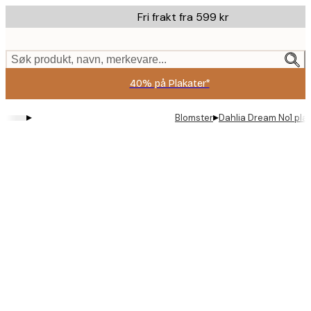
Skip
Fri frakt fra 599 kr
to
main
content.
Søk produkt, navn, merkevare...
40% på Plakater*
▸
▸
Blomster
Dahlia Dream No1 pla