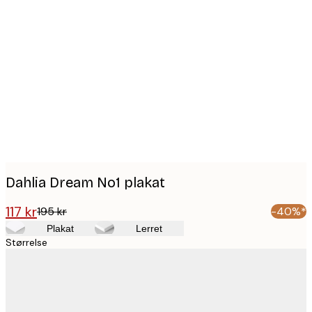
Product
images
Dahlia Dream No1 plakat
117 kr
195 kr
-40%*
Plakat
Lerret
Størrelse