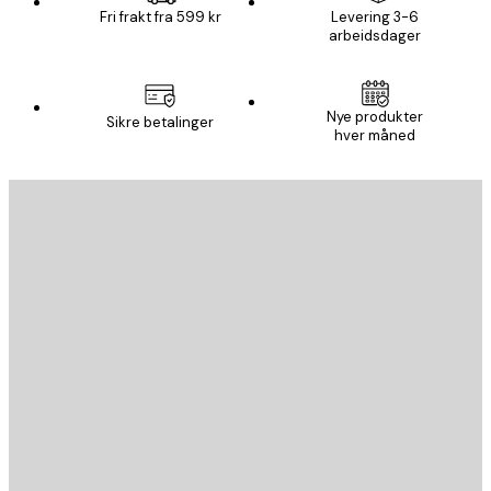
Fri frakt fra 599 kr
Levering 3-6
arbeidsdager
Nye produkter
Sikre betalinger
hver måned
E-mail
SEND
Butikk
Poster Store
Kundeservice