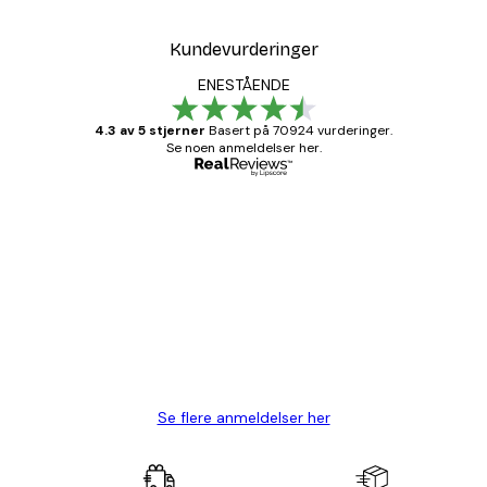
Kundevurderinger
ENESTÅENDE
4.3 av 5 stjerner
Basert på 70924 vurderinger.
Se noen anmeldelser her.
Verifisert kjøper
Kundevurderinger
Fine plakater, rammen var også fin.
4 feb
Carina R
Se flere anmeldelser her