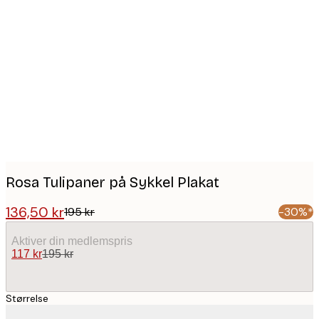
Product
images
Rosa Tulipaner på Sykkel Plakat
136,50 kr
195 kr
-30%*
Aktiver din medlemspris
117 kr
195 kr
Størrelse