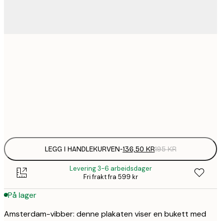
136,
30x40 cm
235,
50x70 cm
Frame
options
LEGG I HANDLEKURVEN
-
136,50 KR
195 KR
Levering 3-6 arbeidsdager
Fri frakt fra 599 kr
På lager
Amsterdam-vibber: denne plakaten viser en bukett med