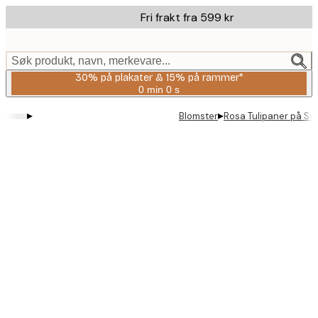
Skip
Fri frakt fra 599 kr
to
main
content.
Søk produkt, navn, merkevare...
30% på plakater & 15% på rammer*
0 min
0 s
Gyldig
til
▸
▸
Blomster
Rosa Tulipaner på Syk
og
med:
2026-
08-
06