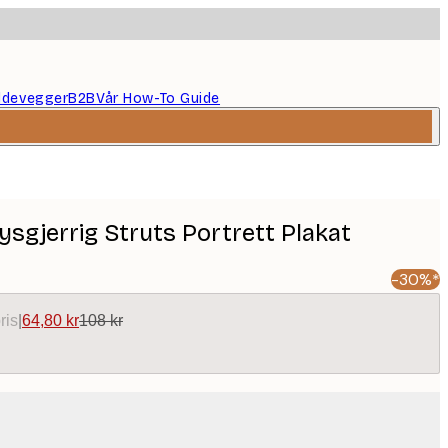
ildevegger
B2B
Vår How-To Guide
Nysgjerrig Struts Portrett Plakat
-30%*
ris
|
64,80 kr
108 kr