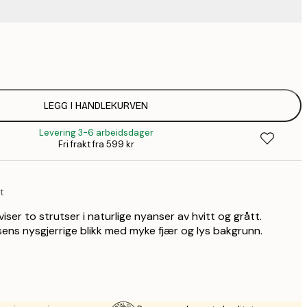
75,
136,
174,
LEGG I HANDLEKURVEN
Levering 3-6 arbeidsdager
220,
Fri frakt fra 599 kr
304,
t
iser to strutser i naturlige nyanser av hvitt og grått.
sens nysgjerrige blikk med myke fjær og lys bakgrunn.