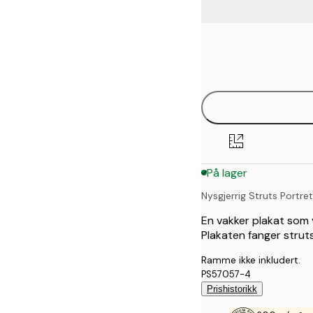
Frame
21x30 cm
options
30x40 cm
40x50 cm
50x70 cm
På lager
70x100 cm
Nysgjerrig Struts Portret
En vakker plakat som v
Plakaten fanger strut
Ramme ikke inkludert.
PS57057-4
Prishistorikk