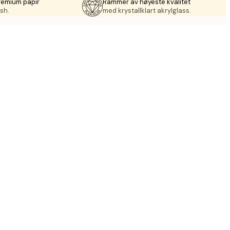
remium papir
Rammer av høyeste kvalitet
sh.
med krystallklart akrylglass.