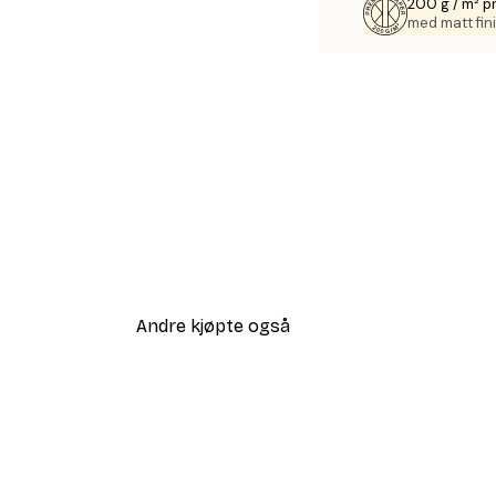
200 g / m² p
med matt fini
Andre kjøpte også