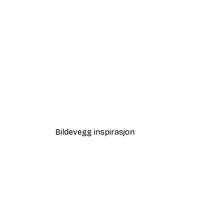
-30%*
Motegaten Plakat
Fra 75,60 kr
108 kr
Bildevegg inspirasjon