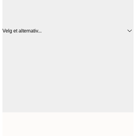
Velg et alternativ...
149,
50x50 cm