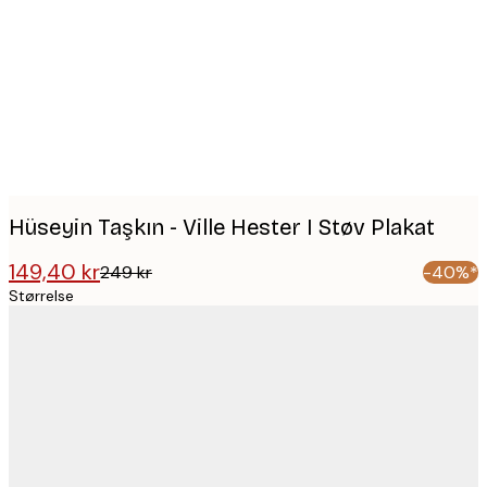
images
Hüseyin Taşkın - Ville Hester I Støv Plakat
149,40 kr
249 kr
-40%*
Størrelse