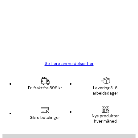
Verifisert kjøper
Kundevurderinger
Fine plakater, rammen var også fin.
4 feb
Carina R
Se flere anmeldelser her
Fri frakt fra 599 kr
Levering 3-6
arbeidsdager
Nye produkter
Sikre betalinger
hver måned