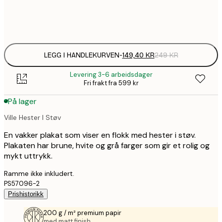
Frame
options
LEGG I HANDLEKURVEN
-
149,40 KR
249 KR
Levering 3-6 arbeidsdager
Fri frakt fra 599 kr
På lager
Ville Hester I Støv
En vakker plakat som viser en flokk med hester i støv.
Plakaten har brune, hvite og grå farger som gir et rolig og
mykt uttrykk.
Ramme ikke inkludert.
PS57096-2
Prishistorikk
200 g / m² premium papir
med matt finish.