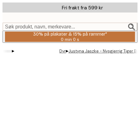
Skip
Fri frakt fra 599 kr
to
main
content.
Søk produkt, navn, merkevare...
30% på plakater & 15% på rammer*
0 min
0 s
Gyldig
til
▸
▸
Dyr
Justyna Jaszke - Nysgjerrig Tiger Ba
og
med:
2026-
08-
06