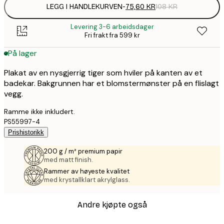
LEGG I HANDLEKURVEN
-
75,60 KR
108 KR
Levering 3-6 arbeidsdager
Fri frakt fra 599 kr
På lager
Plakat av en nysgjerrig tiger som hviler på kanten av et
badekar. Bakgrunnen har et blomstermønster på en flislagt
vegg.
Ramme ikke inkludert.
PS55997-4
Prishistorikk
200 g / m² premium papir
med matt finish.
Rammer av høyeste kvalitet
med krystallklart akrylglass.
Andre kjøpte også