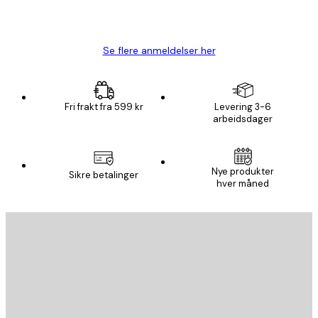
4 feb
Carina R
Se flere anmeldelser her
Fri frakt fra 599 kr
Levering 3-6
arbeidsdager
Nye produkter
Sikre betalinger
hver måned
E-mail
SEND