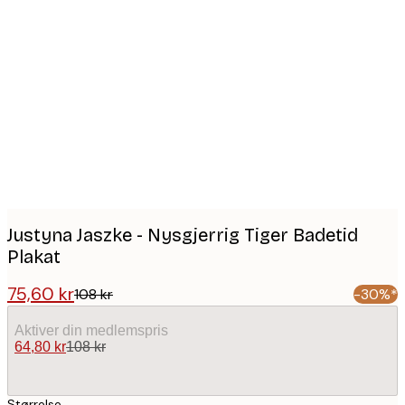
Product
images
Justyna Jaszke - Nysgjerrig Tiger Badetid
Plakat
75,60 kr
108 kr
-30%*
Aktiver din medlemspris
64,80 kr
108 kr
Størrelse