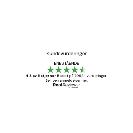
-30%*
r
Coco Poster
Fra 75,60 kr
108 kr
Kundevurderinger
ENESTÅENDE
4.3 av 5 stjerner
Basert på 70924 vurderinger.
Se noen anmeldelser her.
Verifisert kjøper
Kundevurderinger
Fine plakater, rammen var også fin.