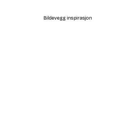
Fra 38,67 kr
64,45 kr
Bildevegg inspirasjon