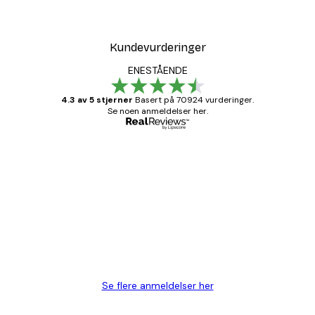
Kundevurderinger
ENESTÅENDE
4.3 av 5 stjerner
Basert på 70924 vurderinger.
Se noen anmeldelser her.
Verifisert kjøper
Kundevurderinger
Fine plakater, rammen var også fin.
4 feb
Carina R
Se flere anmeldelser her