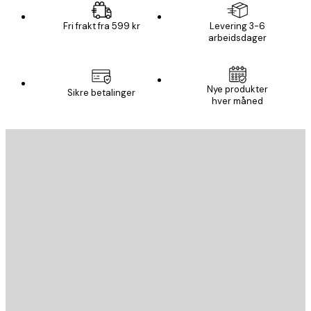
Fri frakt fra 599 kr
Levering 3-6
arbeidsdager
Nye produkter
Sikre betalinger
hver måned
E-mail
SEND
Butikk
Poster Store
Kundeservice