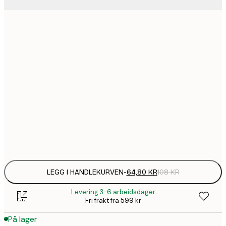
64,
21x30 cm
1
30x40 cm
149,
40x50 cm
1
50x70 cm
Frame
options
LEGG I HANDLEKURVEN
-
64,80 KR
108 KR
Levering 3-6 arbeidsdager
Fri frakt fra 599 kr
På lager