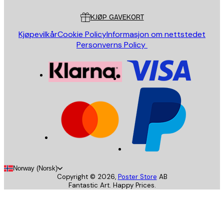
KJØP GAVEKORT
Kjøpevilkår
Cookie Policy
Informasjon om nettstedet
Personverns Policy
Norway (Norsk)
Copyright ©
2026
,
Poster Store
AB
Fantastic Art. Happy Prices.