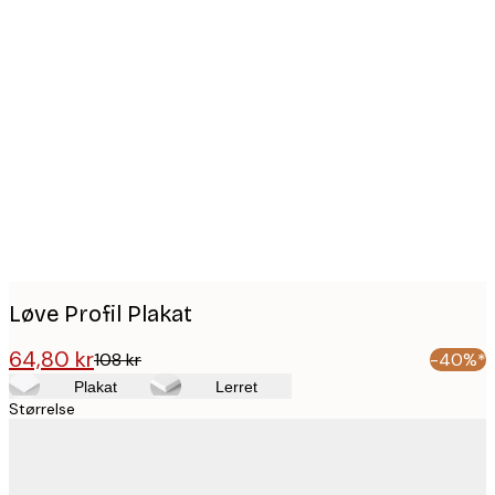
Product
images
Løve Profil Plakat
64,80 kr
108 kr
-40%*
Plakat
Lerret
Størrelse