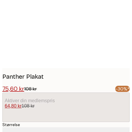
Product
images
Panther Plakat
75,60 kr
108 kr
-30%*
Aktiver din medlemspris
64,80 kr
108 kr
Størrelse