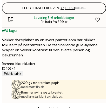
LEGG I HANDLEKURVEN
-
75,60 KR
108 KR
Levering 3-6 arbeidsdager
Fri frakt fra 599 kr
På lager
Vakker dyreplakat av en svart panter som har blikket
fokusert på betrakteren. De fascinerende gule øynene
skaper en vakker kontrast til den svarte pelsen og
bakgrunnen.
Ramme ikke inkludert.
10403-4
Prishistorikk
200 g / m² premium papir
med matt finish.
Rammer av høyeste kvalitet
med krystallklart akrylglass.