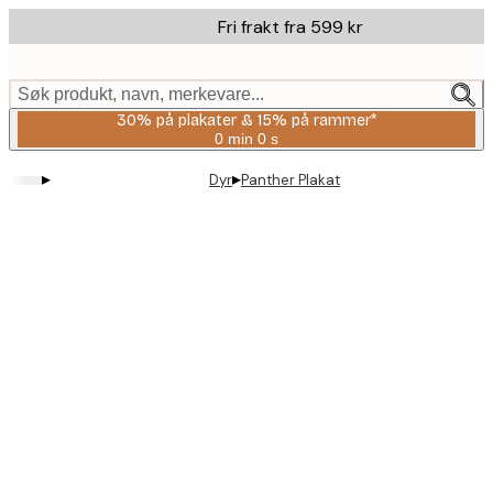
Skip
Fri frakt fra 599 kr
to
main
content.
Søk produkt, navn, merkevare...
30% på plakater & 15% på rammer*
0 min
0 s
Gyldig
til
▸
▸
Dyr
Panther Plakat
og
med:
2026-
08-
06