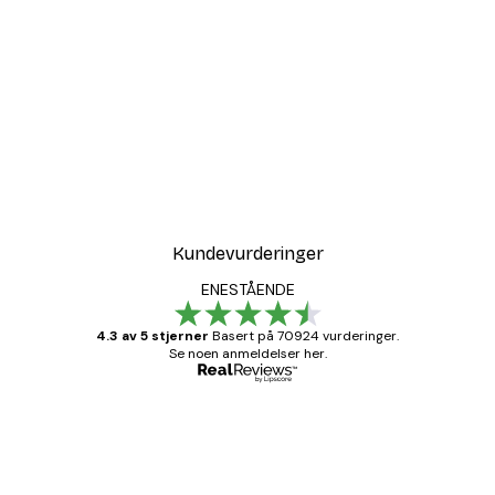
Kundevurderinger
ENESTÅENDE
4.3 av 5 stjerner
Basert på 70924 vurderinger.
Se noen anmeldelser her.
Verifisert kjøper
Kundevurderinger
Fine plakater, rammen var også fin.