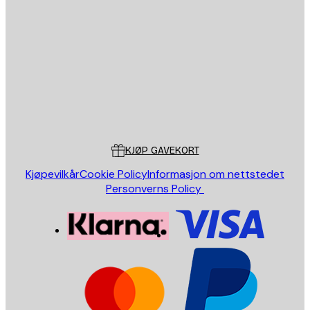
E-mail
SEND
Butikk
Poster Store
Kundeservice
KJØP GAVEKORT
Kjøpevilkår
Cookie Policy
Informasjon om nettstedet
Personverns Policy