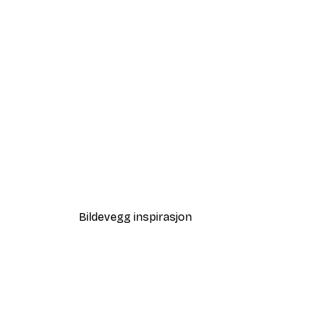
-40%*
Strandgress Poster
Fra 64,80 kr
108 kr
Bildevegg inspirasjon