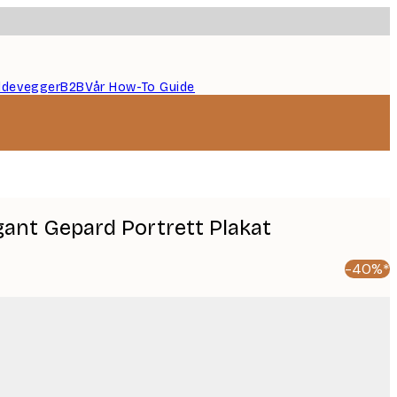
ildevegger
B2B
Vår How-To Guide
ant Gepard Portrett Plakat
-40%*