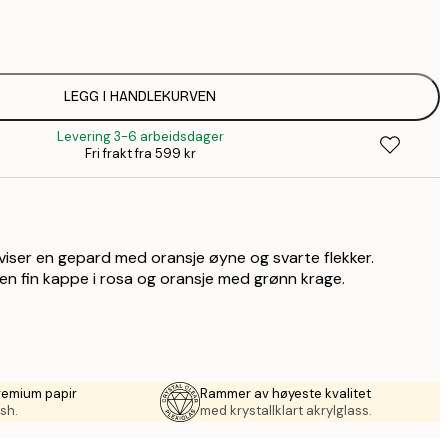
64,
1
149,
LEGG I HANDLEKURVEN
Levering 3-6 arbeidsdager
1
Fri frakt fra 599 kr
2
viser en gepard med oransje øyne og svarte flekker.
n fin kappe i rosa og oransje med grønn krage.
remium papir
Rammer av høyeste kvalitet
sh.
med krystallklart akrylglass.