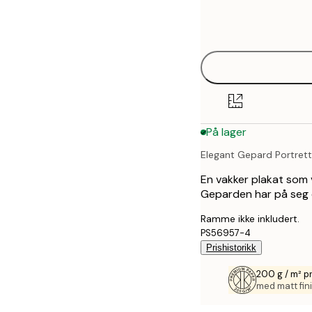
Frame
21x30 cm
options
30x40 cm
40x50 cm
50x70 cm
På lager
70x100 cm
Elegant Gepard Portrett
En vakker plakat som 
Geparden har på seg e
Ramme ikke inkludert.
PS56957-4
Prishistorikk
200 g / m² p
med matt fini