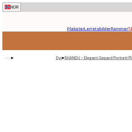
Skip
NOR
to
main
content.
Plakater
Lerretsbilder
Rammer
T
▸
▸
Dyr
SHANDU - Elegant Gepard Portrett Pl