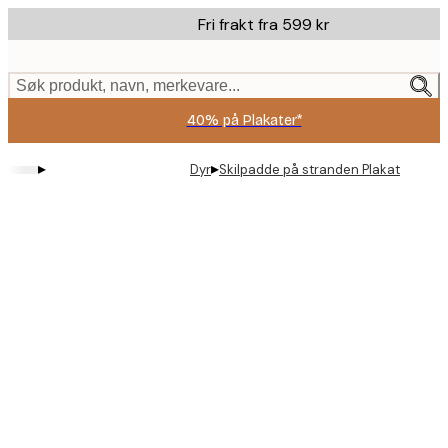
Skip
Fri frakt fra 599 kr
to
main
content.
Søk produkt, navn, merkevare...
40% på Plakater*
▸
▸
Dyr
Skilpadde på stranden Plakat