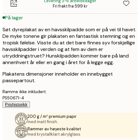
Levering 3-6 arbeidsdager
Fri frakt fra 599 kr
På lager
Søt dyreplakat av en havsskilpadde som er på vei til havet.
De myke tonene gir plakaten en fantastisk stemning og en
tropisk følelse. Visste du at det bare finnes syv forskjellige
havsskilpadder i verden og at fem av dem er
utryddningstruet? Hunskilpadden kommer bare på land
annenhvert år eller en gang i året for å legge egg.
Plakatens dimensjoner inneholder en innebygget
passepartout.
Ramme ikke inkludert.
PS50671-4
Prishistorikk
200 g / m² premium papir
med matt finish.
Rammer av høyeste kvalitet
med krystallklart akrylglass.