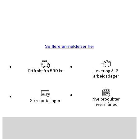
Fine plakater, rammen var også fin.
4 feb
Carina R
Se flere anmeldelser her
Fri frakt fra 599 kr
Levering 3-6
arbeidsdager
Nye produkter
Sikre betalinger
hver måned