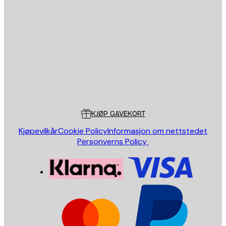
E-mail
SEND
Butikk
Poster Store
Kundeservice
KJØP GAVEKORT
Kjøpevilkår
Cookie Policy
Informasjon om nettstedet
Personverns Policy