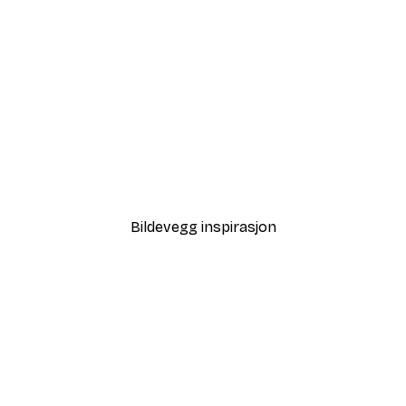
-40%*
den Poster
Fra 64,80 kr
108 kr
Bildevegg inspirasjon