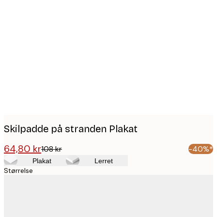
Product
images
Skilpadde på stranden Plakat
64,80 kr
108 kr
-40%*
Plakat
Lerret
Størrelse