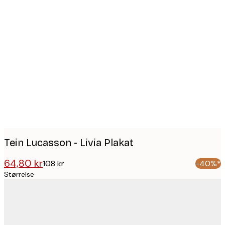
Product
images
Tein Lucasson - Livia Plakat
64,80 kr
108 kr
-40%*
Størrelse