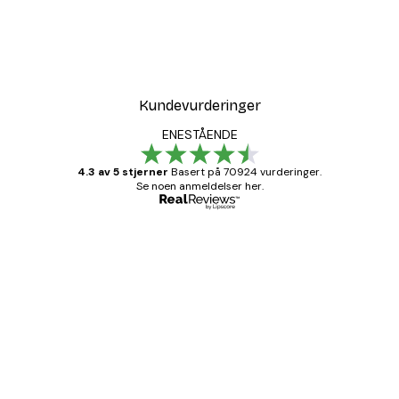
Kundevurderinger
ENESTÅENDE
4.3 av 5 stjerner
Basert på 70924 vurderinger.
Se noen anmeldelser her.
Verifisert kjøper
Kundevurderinger
Fine plakater, rammen var også fin.
4 feb
Carina R