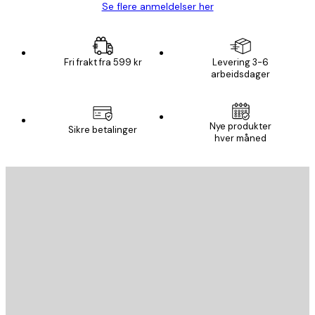
Se flere anmeldelser her
Fri frakt fra 599 kr
Levering 3-6
arbeidsdager
Nye produkter
Sikre betalinger
hver måned
E-mail
SEND