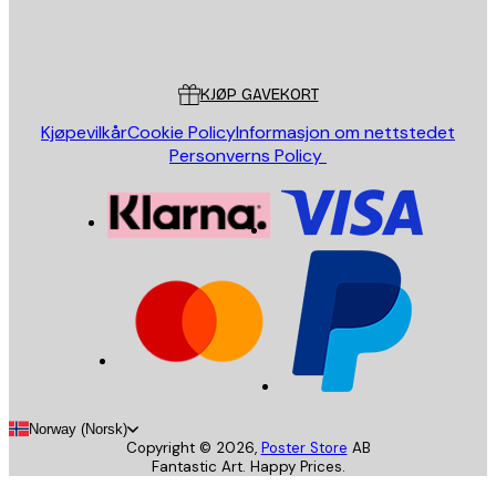
Butikk
Poster Store
Kundeservice
KJØP GAVEKORT
Kjøpevilkår
Cookie Policy
Informasjon om nettstedet
Personverns Policy
Norway (Norsk)
Copyright ©
2026
,
Poster Store
AB
Fantastic Art. Happy Prices.