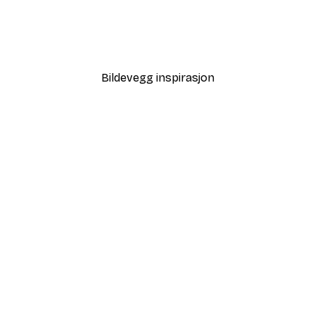
Tåkete Soloppgang Plaka
Fra 64,80 kr
108 kr
Bildevegg inspirasjon