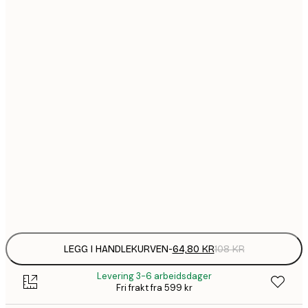
64,
21x30 cm
1
30x40 cm
149,
40x50 cm
1
50x70 cm
2
70x100 cm
Frame
options
LEGG I HANDLEKURVEN
-
64,80 KR
108 KR
Levering 3-6 arbeidsdager
Fri frakt fra 599 kr