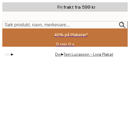
Skip
Fri frakt fra 599 kr
to
main
content.
Søk produkt, navn, merkevare...
40% på Plakater*
0 min
0 s
Gyldig
til
▸
▸
Dyr
Tein Lucasson - Livia Plakat
og
med:
2026-
08-
09