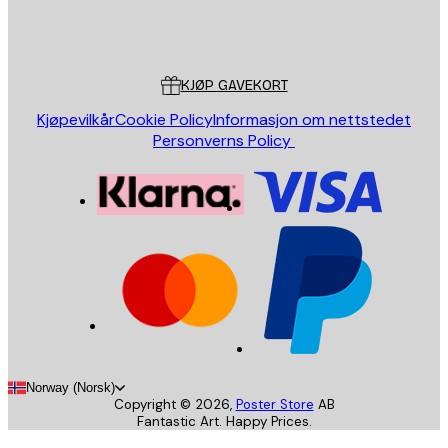
Butikk
Poster Store
Kundeservice
KJØP GAVEKORT
Kjøpevilkår
Cookie Policy
Informasjon om nettstedet
Personverns Policy
Norway (Norsk)
Copyright ©
2026
,
Poster Store
AB
Fantastic Art. Happy Prices.