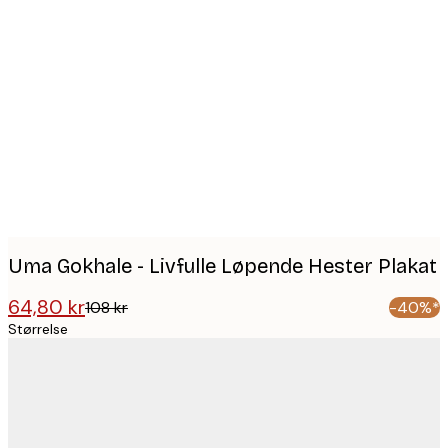
Product
images
Uma Gokhale - Livfulle Løpende Hester Plakat
64,80 kr
108 kr
-40%*
Størrelse