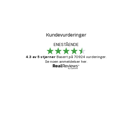
Kundevurderinger
ENESTÅENDE
4.3 av 5 stjerner
Basert på 70924 vurderinger.
Se noen anmeldelser her.
Verifisert kjøper
Kundevurderinger
Fine plakater, rammen var også fin.
4 feb
Carina R