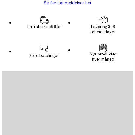
Se flere anmeldelser her
Fri frakt fra 599 kr
Levering 3-6
arbeidsdager
Nye produkter
Sikre betalinger
hver måned
E-mail
SEND