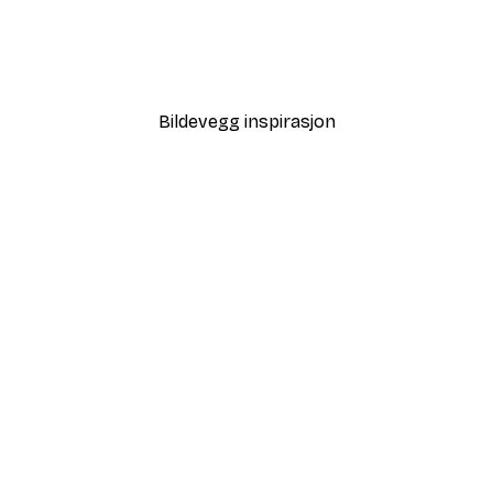
essivt Hestehode Plakat
Frokostklubben Plakat
Fra 64,80 kr
108 kr
Bildevegg inspirasjon