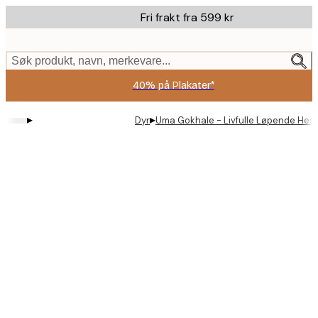
Skip
Fri frakt fra 599 kr
to
main
content.
Søk produkt, navn, merkevare...
40% på Plakater*
▸
▸
Dyr
Uma Gokhale - Livfulle Løpende Hest